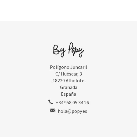
Polígono Juncaril
C/ Huéscar, 3
18220 Albolote
Granada
España
+34 958 05 34 26
hola@popy.es