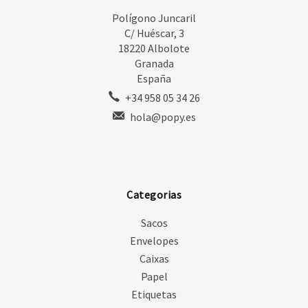
Polígono Juncaril
C/ Huéscar, 3
18220 Albolote
Granada
España
+34 958 05 34 26
hola@popy.es
Categorias
Sacos
Envelopes
Caixas
Papel
Etiquetas