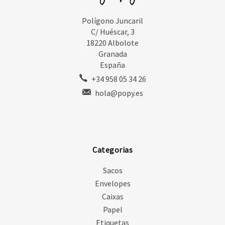
Polígono Juncaril
C/ Huéscar, 3
18220 Albolote
Granada
España
+34 958 05 34 26
hola@popy.es
Categorias
Sacos
Envelopes
Caixas
Papel
Etiquetas