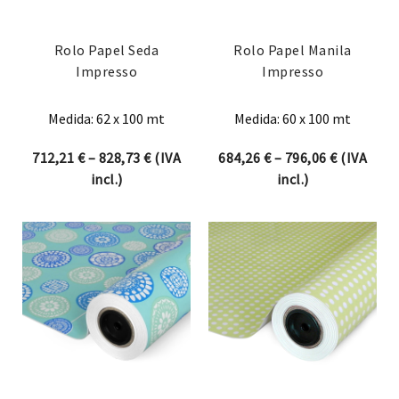
Rolo Papel Seda
Rolo Papel Manila
Impresso
Impresso
Medida: 62 x 100 mt
Medida: 60 x 100 mt
Price range: 712,21 € through 828,73 €
Price ran
712,21
€
–
828,73
€
(IVA
684,26
€
–
796,06
€
(IVA
incl.)
incl.)