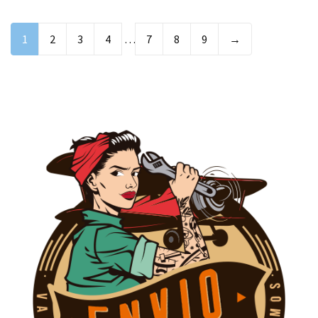
1
2
3
4
…
7
8
9
→