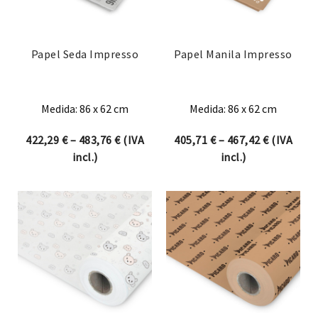
Papel Seda Impresso
Papel Manila Impresso
Medida: 86 x 62 cm
Medida: 86 x 62 cm
Price range: 422,29 € through 483,76 €
Price ran
422,29
€
–
483,76
€
(IVA
405,71
€
–
467,42
€
(IVA
incl.)
incl.)