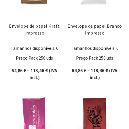
Envelope de papel Kraft
Envelope de papel Branco
Impresso
Impresso
Tamanhos disponíveis: 6
Tamanhos disponíveis: 6
Preço Pack 250 uds
Preço Pack 250 uds
Price range: 64,86 € through 118,46 €
Price rang
64,86
€
–
118,46
€
(IVA
64,86
€
–
118,46
€
(IVA
incl.)
incl.)