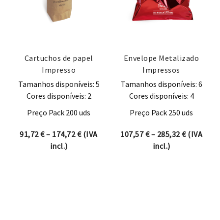
Cartuchos de papel
Envelope Metalizado
Impresso
Impressos
Tamanhos disponíveis: 5
Tamanhos disponíveis: 6
Cores disponíveis: 2
Cores disponíveis: 4
Preço Pack 200 uds
Preço Pack 250 uds
Price range: 91,72 € through 174,72 €
Price ran
91,72
€
–
174,72
€
(IVA
107,57
€
–
285,32
€
(IVA
incl.)
incl.)