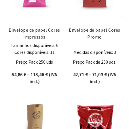
Envelope de papel Cores
Envelope de papel Cores
Impressos
Promo
Tamanhos disponíveis: 6
Cores disponíveis: 11
Medidas disponíveis: 3
Preço Pack 250 uds
Preço Pack de 250 uds.
Price range: 64,86 € through 118,46 €
Price rang
64,86
€
–
118,46
€
(IVA
42,71
€
–
71,03
€
(IVA
incl.)
incl.)