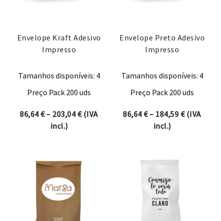
Envelope Kraft Adesivo
Envelope Preto Adesivo
Impresso
Impresso
Tamanhos disponíveis: 4
Tamanhos disponíveis: 4
Preço Pack 200 uds
Preço Pack 200 uds
Price range: 86,64 € through 203,04 €
Price rang
86,64
€
–
203,04
€
(IVA
86,64
€
–
184,59
€
(IVA
incl.)
incl.)