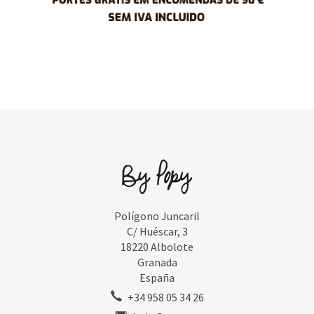
Polígono Juncaril
C/ Huéscar, 3
18220 Albolote
Granada
España
+34 958 05 34 26