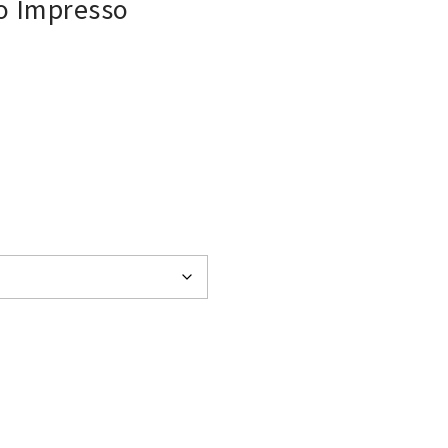
o Impresso
,86 € through 118,46 €
co Impresso