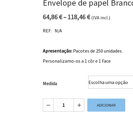
Envelope de papel Branc
64,86
€
–
118,46
€
(IVA incl.)
Price range: 64
REF:
N/A
Apresentação:
Pacotes de 250 unidades.
Personalizamo-os a 1 côr e 1 Face
Medida
Quantidade de Envelope de papel Bran
ADICIONAR