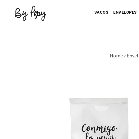
SACOS
ENVELOPES
Home
/
Envel
Seu Saco Impresso
Seu Envel