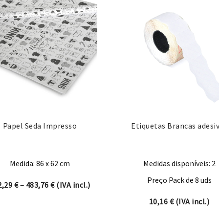
Papel Seda Impresso
Etiquetas Brancas adesi
Medida: 86 x 62 cm
Medidas disponíveis: 2
Preço Pack de 8 uds
Price range: 422,29 € through 483,76 €
2,29
€
–
483,76
€
(IVA incl.)
hrough 164,56 €
10,16
€
(IVA incl.)