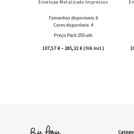
Envelope Metalizado Impressos
En
Tamanhos disponíveis: 6
Cores disponíveis: 4
Preço Pack 250 uds
Price range: 107,57 € t
107,57
€
–
285,32
€
(IVA incl.)
1
Catego