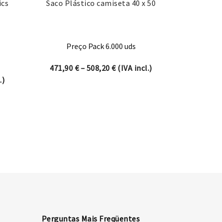
ics
Saco Plástico camiseta 40 x 50
Preço Pack 6.000 uds
Price range: 471,90 € through
471,90
€
–
508,20
€
(IVA incl.)
ge: 8,36 € through 14,10 €
.)
Perguntas Mais Freqüentes