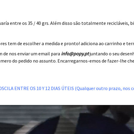
 papel impresos
 entre os 35 / 40 grs. Além disso são totalmente recicláveis, bio
es tem de escolher a medida e pronto! adiciona ao carrinho e ter
m de nos enviar um email para
info@popy.pt
juntando o seu desenh
o número do pedido no assunto. Encarregarnos-emos de fazer-lhe c
ILA ENTRE OS 10 Y 12 DIAS ÚTEIS (Qualquer outro prazo, nos c