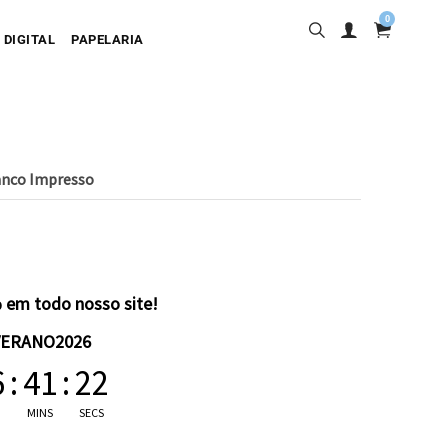
0
 DIGITAL
PAPELARIA
anco Impresso
sa
desiva
olgante
artão
 em todo nosso site!
VERANO2026
6
:
41
:
22
MINS
SECS