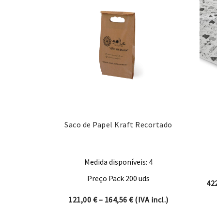
Saco de Papel Kraft Recortado
Medida disponíveis: 4
Preço Pack 200 uds
42
Price range: 121,00 € t
121,00
€
–
164,56
€
(IVA incl.)