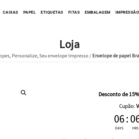
CAIXAS
PAPEL
ETIQUETAS
FITAS
EMBALAGEM
IMPRESSÃO
Loja
opes
,
Personalize
,
Seu envelope Impresso
/
Envelope de papel Br
Sua Caixa Impressa
Sua Etiqueta Impressa
Caixa Recortada
Sua Fita Adesiva Impres
Etiqueta A
Saco de Papel
Caixa Envio impressa
Etiqueta C
ope Impresso
Saco de Tecido
Sua Fita Impressa
Caixa com Faixa
Etiqueta C
Desconto de 15%
Saco de Plastico
Caixa Full Color
Cupão:
Seu Papel Impresso
06
:
0
DAYS
HRS