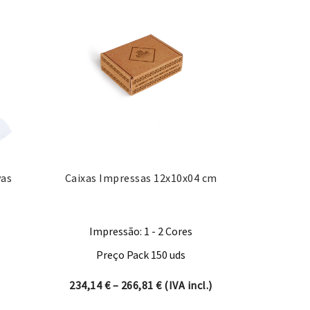
vas
Caixas Impressas 12x10x04 cm
Impressão: 1 - 2 Cores
Preço Pack 150 uds
Price range: 234,14 € through
234,14
€
–
266,81
€
(IVA incl.)