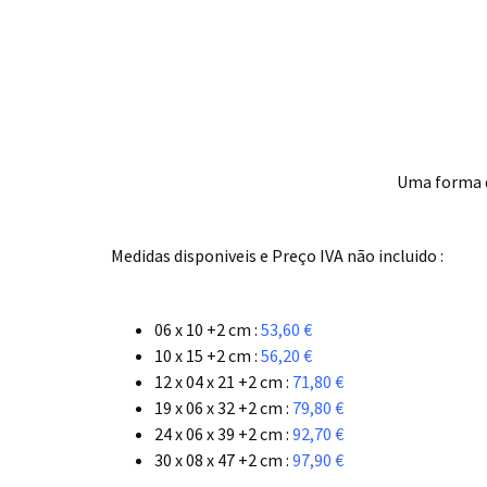
Uma forma di
.
Medidas disponiveis e Preço IVA não incluido :
.
06 x 10 +2 cm :
53,60 €
10 x 15 +2 cm :
56,20 €
12 x 04 x 21 +2 cm :
71,80 €
19 x 06 x 32 +2 cm :
79,80 €
24 x 06 x 39 +2 cm :
92,70 €
30 x 08 x 47 +2 cm :
97,90 €