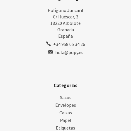
Polígono Juncaril
C/ Huéscar, 3
18220 Albolote
Granada
España
+34 958 05 34 26
hola@popy.es
Categorias
Sacos
Envelopes
Caixas
Papel
Etiquetas