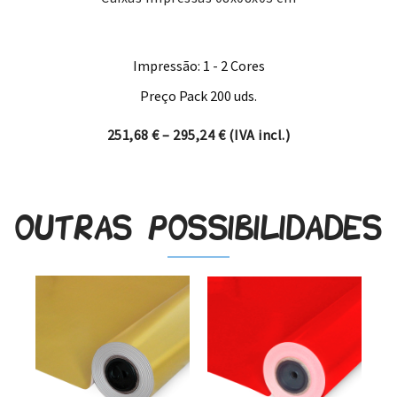
Impressão: 1 - 2 Cores
Preço Pack 200 uds.
Price range: 251,68 € thro
251,68
€
–
295,24
€
(IVA incl.)
Outras possibilidades