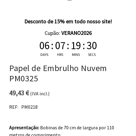
Desconto de 15% em todo nosso site!
Cupão:
VERANO2026
06
:
07
:
19
:
29
DAYS
HRS
MINS
SECS
Papel de Embrulho Nuvem
PM0325
49,43
€
(IVA incl.)
REF:
PM0218
Apresentação:
Bobinas de 70 cm de largura por 110
metros de comprimento.