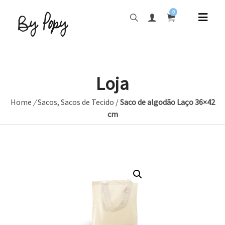
0
Loja
Home
/
Sacos
,
Sacos de Tecido
/
Saco de algodão Laço 36×42
cm