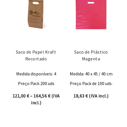
Saco de Papel Kraft
Saco de Plástico
Recortado
Magenta
Medida disponíveis: 4
Medida: 40 x 45 / 40 cm
Preço Pack 200 uds
Preço Pack de 100 uds.
Price range: 121,00 € through 164,56 
121,00
€
–
164,56
€
(IVA
18,63
€
(IVA incl.)
incl.)