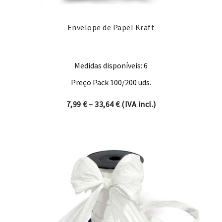
Envelope de Papel Kraft
Medidas disponíveis: 6
Preço Pack 100/200 uds.
Price range: 7,99 € through 
7,99
€
–
33,64
€
(IVA incl.)