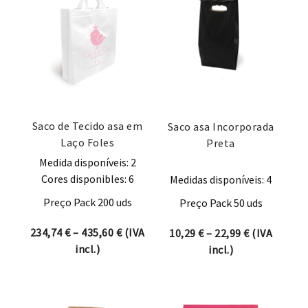
Saco de Tecido asa em
Saco asa Incorporada
Laço Foles
Preta
Medida disponíveis: 2
Cores disponibles: 6
Medidas disponíveis: 4
Preço Pack 200 uds
Preço Pack 50 uds
Price range: 234,74 € through 435,60 
234,74
€
–
435,60
€
(IVA
Price range:
10,29
€
–
22,99
€
(IVA
incl.)
incl.)