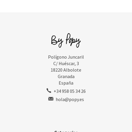
Polígono Juncaril
C/ Huéscar, 3
18220 Albolote
Granada
España
+34 958 05 34 26
hola@popy.es