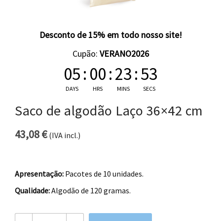
Desconto de 15% em todo nosso site!
Cupão:
VERANO2026
05
:
00
:
23
:
53
DAYS
HRS
MINS
SECS
Saco de algodão Laço 36×42 cm
43,08
€
(IVA incl.)
Apresentação:
Pacotes de 10 unidades.
Qualidade:
Algodão de 120 gramas.
Quantidade de Saco de algodão Laço 36x42 cm