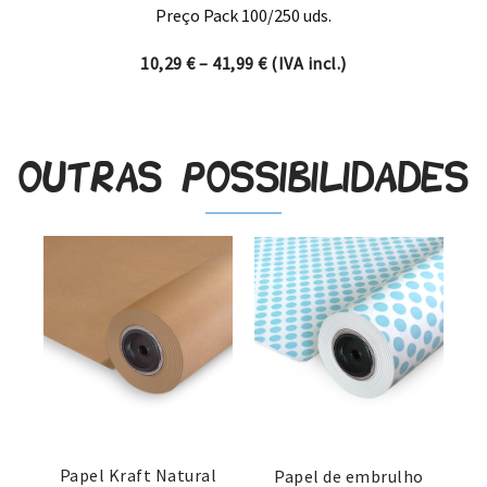
Preço Pack 100/250 uds.
Price range: 10,29 € through
10,29
€
–
41,99
€
(IVA incl.)
Outras possibilidades
Papel Kraft Natural
Papel de embrulho