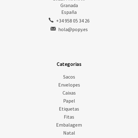
Granada
España
+34 958 05 34 26
hola@popy.es
Categorias
Sacos
Envelopes
Caixas
Papel
Etiquetas
Fitas
Embalagem
Natal