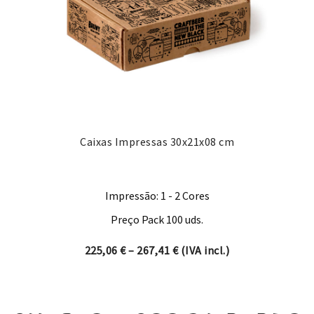
Caixas Impressas 30x21x08 cm
Impressão: 1 - 2 Cores
Preço Pack 100 uds.
Price range: 225,06 € thro
225,06
€
–
267,41
€
(IVA incl.)