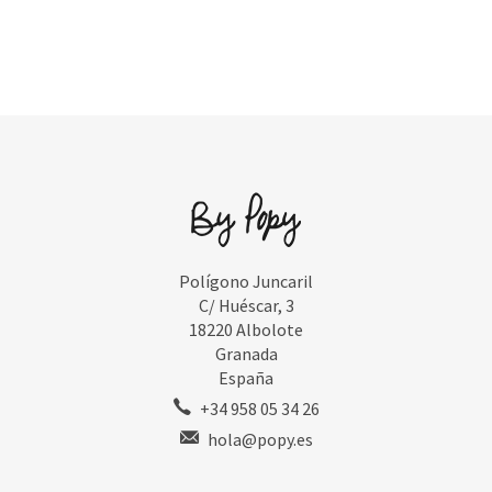
Polígono Juncaril
C/ Huéscar, 3
18220 Albolote
Granada
España
+34 958 05 34 26
hola@popy.es