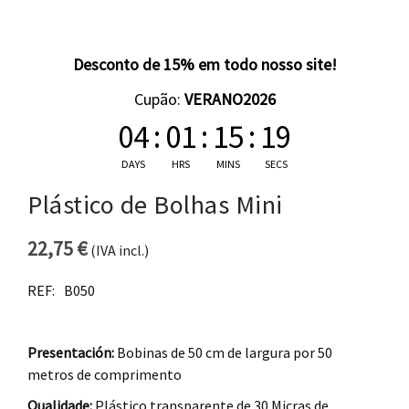
Desconto de 15% em todo nosso site!
Cupão:
VERANO2026
04
:
01
:
15
:
19
DAYS
HRS
MINS
SECS
Plástico de Bolhas Mini
22,75
€
(IVA incl.)
REF:
B050
Presentación:
Bobinas de 50 cm de largura por 50
metros de comprimento
Qualidade:
Plástico transparente de 30 Micras de