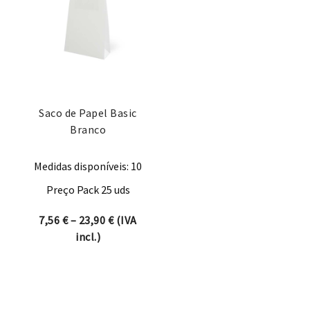
Saco de Papel Basic
Branco
Medidas disponíveis: 10
Preço Pack 25 uds
Price range: 7,56 € through 23,90 €
7,56
€
–
23,90
€
(IVA
incl.)