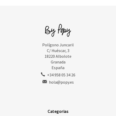
Polígono Juncaril
C/ Huéscar, 3
18220 Albolote
Granada
España
+34 958 05 34 26
hola@popy.es
Categorias