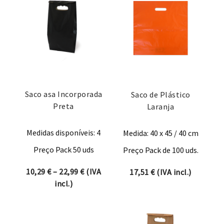
Saco asa Incorporada
Saco de Plástico
Preta
Laranja
Medidas disponíveis: 4
Medida: 40 x 45 / 40 cm
Preço Pack 50 uds
Preço Pack de 100 uds.
Price range: 10,29 € through 22,99 €
10,29
€
–
22,99
€
(IVA
17,51
€
(IVA incl.)
incl.)