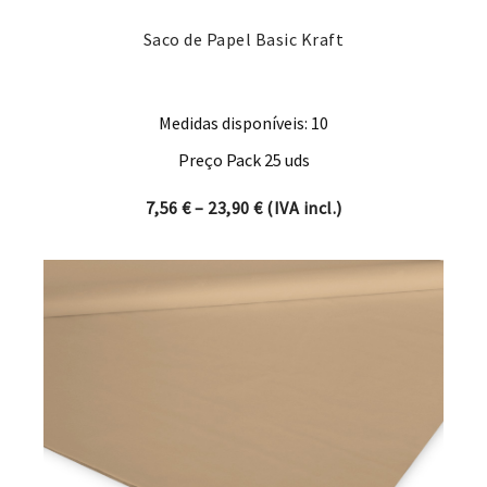
Saco de Papel Basic Kraft
Medidas disponíveis: 10
Preço Pack 25 uds
Price range: 7,56 € through 
7,56
€
–
23,90
€
(IVA incl.)