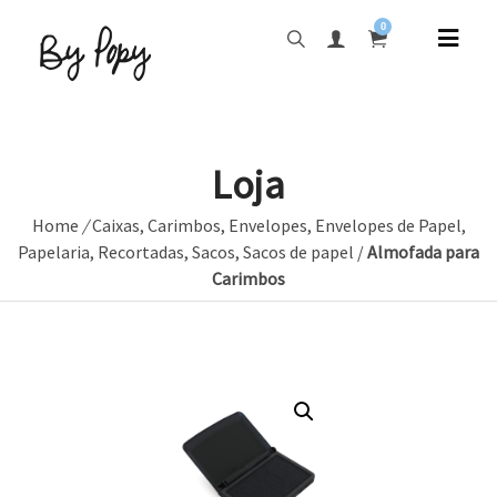
0
Loja
Home
/
Caixas
,
Carimbos
,
Envelopes
,
Envelopes de Papel
,
Papelaria
,
Recortadas
,
Sacos
,
Sacos de papel
/
Almofada para
Carimbos