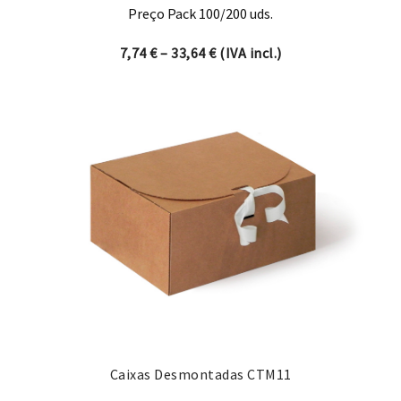
Preço Pack 100/200 uds.
Price range: 7,74 € through 
7,74
€
–
33,64
€
(IVA incl.)
Caixas Desmontadas CTM11