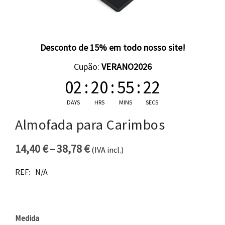
Desconto de 15% em todo nosso site!
Cupão:
VERANO2026
02
:
20
:
55
:
21
DAYS
HRS
MINS
SECS
Almofada para Carimbos
14,40
€
–
38,78
€
(IVA incl.)
Price range: 14,40 € through 
REF:
N/A
Medida