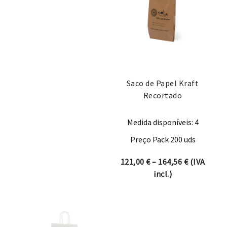
Saco de Papel Kraft
Recortado
Medida disponíveis: 4
Preço Pack 200 uds
Price rang
121,00
€
–
164,56
€
(IVA
incl.)