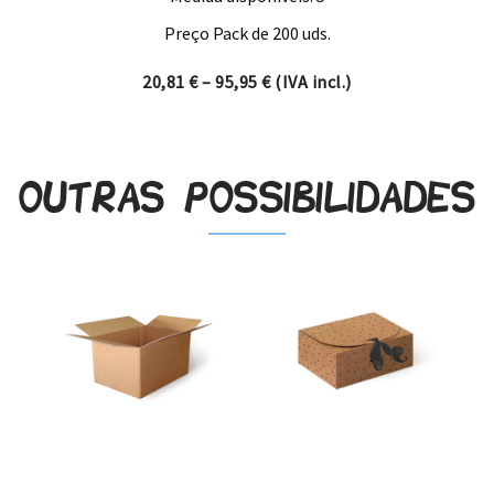
Preço Pack de 200 uds.
Price range: 20,81 € through
20,81
€
–
95,95
€
(IVA incl.)
Outras possibilidades