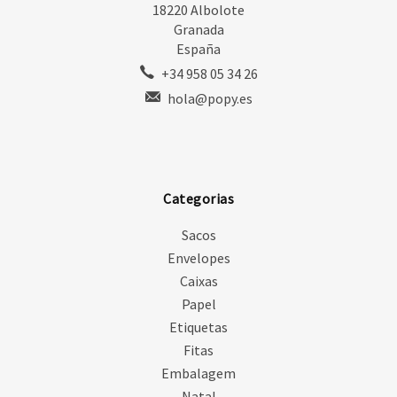
18220 Albolote
Granada
España
+34 958 05 34 26
hola@popy.es
Categorias
Sacos
Envelopes
Caixas
Papel
Etiquetas
Fitas
Embalagem
Natal