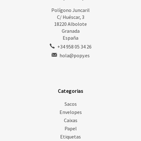
Polígono Juncaril
C/ Huéscar, 3
18220 Albolote
Granada
España
+34 958 05 34 26
hola@popy.es
Categorias
Sacos
Envelopes
Caixas
Papel
Etiquetas