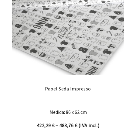
Papel Seda Impresso
Medida: 86 x 62 cm
Price range: 422,29 € thro
422,29
€
–
483,76
€
(IVA incl.)