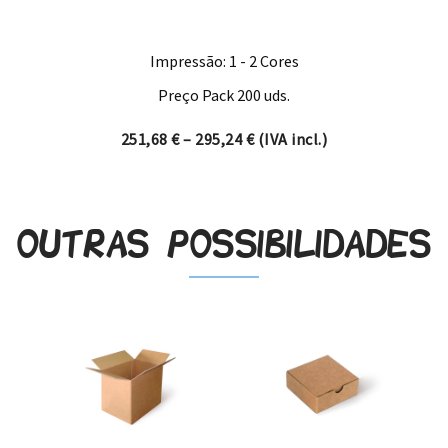
Impressão: 1 - 2 Cores
Preço Pack 200 uds.
Price range: 251,68 € thro
251,68
€
–
295,24
€
(IVA incl.)
Outras possibilidades