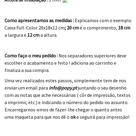
.
Como apresentamos as medidas :
Explicamos com o exemplo
Caixa Full-Color 20x18x12 cm
; 20 cm
é o comprimento,
18 cm
a largura e
12 cm
a altura.
.
Como faço o meu pedido :
Nos separadores superiores deve
escolher o acabamento e feito ! adiciona ao carrinho e
finaliza a sua compra.
Uma vez realizados estes passos, simplemente tem de nos
enviar um email para
info@popy.pt
juntando o seu desenho
com as notas que ache necessárias ( côr de impressão, textos
a imprimir, etc ) e indicando o número do pedido no assunto.
Encarregarnos-emos de fazer-lhe chegar o quanto antes
uma maqueta para que nos dê o
ok
e seguirá para impressão!
.