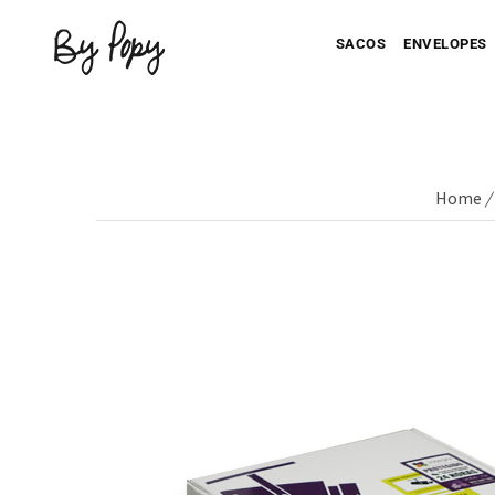
SACOS
ENVELOPES
Home
/
Seu Saco Impresso
Seu Envel