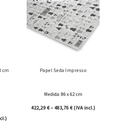
3 cm
Papel Seda Impresso
Medida: 86 x 62 cm
Price range: 422,29 € through
422,29
€
–
483,76
€
(IVA incl.)
ange: 251,68 € through 295,24 €
cl.)