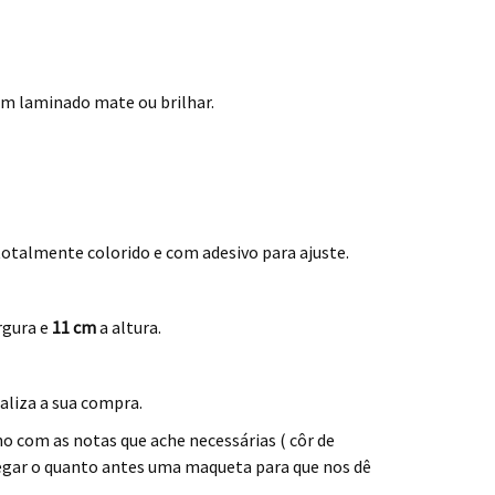
om laminado mate ou brilhar.
otalmente colorido e com adesivo para ajuste.
rgura e
11 cm
a altura.
aliza a sua compra.
o com as notas que ache necessárias ( côr de
hegar o quanto antes uma maqueta para que nos dê