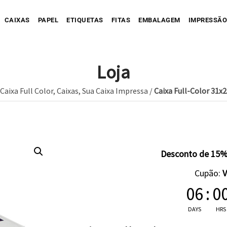
CAIXAS
PAPEL
ETIQUETAS
FITAS
EMBALAGEM
IMPRESSÃO
Loja
Caixa Full Color
,
Caixas
,
Sua Caixa Impressa
/
Caixa Full-Color 31x
Sua Caixa Impressa
Sua Etiqueta Impressa
Caixa Recortada
Sua Fita Adesiva Impres
Etiqueta A
Saco de Papel
Caixa Envio impressa
Etiqueta C
ope Impresso
Saco de Tecido
Sua Fita Impressa
Caixa com Faixa
Etiqueta C
Desconto de 15%
Saco de Plastico
Caixa Full Color
Cupão:
Seu Papel Impresso
06
:
0
DAYS
HRS