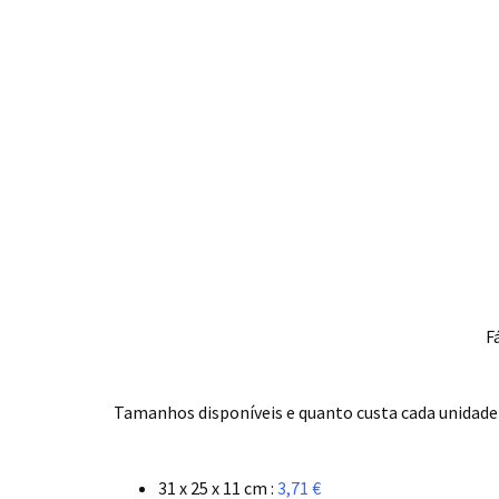
F
.
Tamanhos disponíveis e quanto custa cada unidade I
.
31 x 25 x 11 cm :
3,71 €