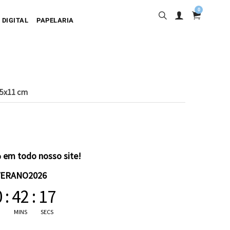
0
 DIGITAL
PAPELARIA
25x11 cm
sa
desiva
olgante
artão
 em todo nosso site!
VERANO2026
0
:
42
:
17
MINS
SECS