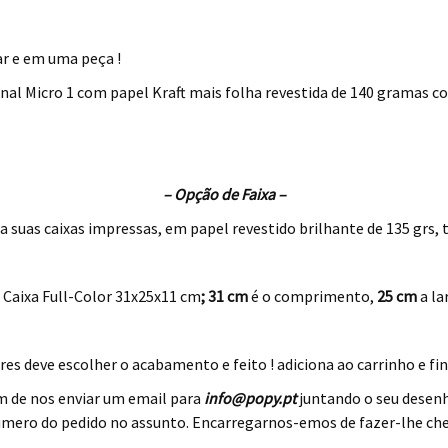
ar e em uma peça !
nal Micro 1 com papel Kraft mais folha revestida de 140 gramas c
– Opção de Faixa –
uas caixas impressas, em papel revestido brilhante de 135 grs, t
.
 Caixa Full-Color 31x25x11 cm
; 31 cm
é o comprimento,
25 cm
a la
es deve escolher o acabamento e feito ! adiciona ao carrinho e fin
m de nos enviar um email para
info@popy.pt
juntando o seu desenh
o número do pedido no assunto. Encarregarnos-emos de fazer-lhe c