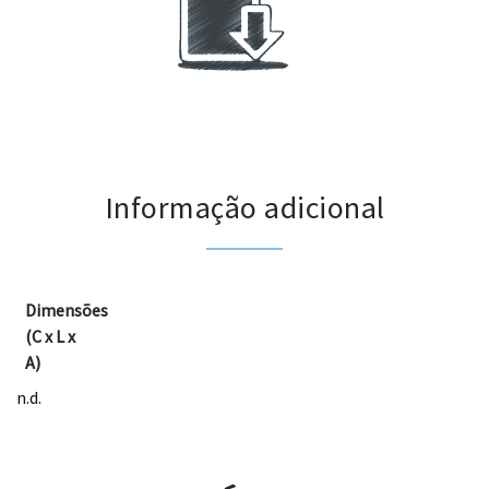
.
Informação adicional
Dimensões
(C x L x
A)
n.d.