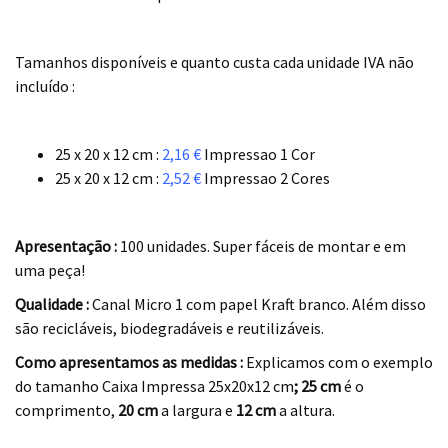
.
Tamanhos disponíveis e quanto custa cada unidade IVA não
incluído :
.
25 x 20 x 12 cm :
2,16 €
Impressao 1 Cor
25 x 20 x 12 cm :
2,52 €
Impressao 2 Cores
.
Apresentação :
100 unidades. Super fáceis de montar e em
uma peça!
Qualidade :
Canal Micro 1 com papel Kraft branco. Além disso
são recicláveis, biodegradáveis e reutilizáveis.
Como apresentamos as medidas :
Explicamos com o exemplo
do tamanho Caixa Impressa 25x20x12 cm
; 25 cm
é o
comprimento,
20 cm
a largura e
12 cm
a altura.
.