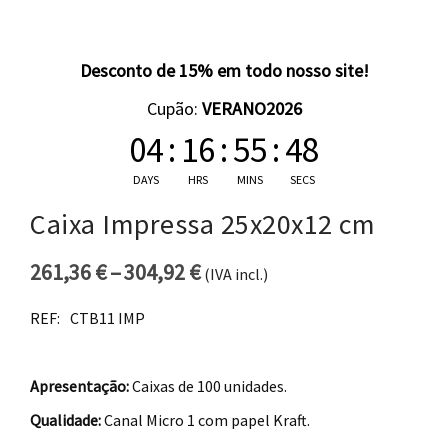
Desconto de 15% em todo nosso site!
Cupão:
VERANO2026
04
:
16
:
55
:
48
DAYS
HRS
MINS
SECS
Caixa Impressa 25x20x12 cm
261,36
€
–
304,92
€
(IVA incl.)
Price range: 261,36 € thro
REF:
CTB11 IMP
Apresentação:
Caixas de 100 unidades.
Qualidade:
Canal Micro 1 com papel Kraft.