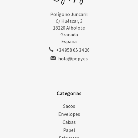
Polígono Juncaril
C/ Huéscar, 3
18220 Albolote
Granada
España
+34 958 05 34 26
hola@popy.es
Categorias
Sacos
Envelopes
Caixas
Papel