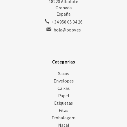
18220 Albolote
Granada
España
+34 958 05 34 26
hola@popy.es
Categorias
Sacos
Envelopes
Caixas
Papel
Etiquetas
Fitas
Embalagem
Natal