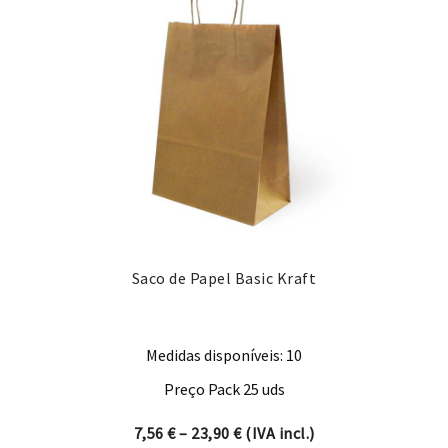
Saco de Papel Basic Kraft
Medidas disponíveis: 10
Preço Pack 25 uds
Price range: 7,56 € through 
7,56
€
–
23,90
€
(IVA incl.)