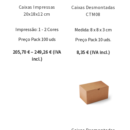
Caixas Impressas
Caixas Desmontadas
20x18x12 cm
CTM08
Impressão: 1 - 2 Cores
Medida: 8 x 8 x 3 cm
Preço Pack 100 uds
Preço Pack 10 uds.
Price range: 205,70 € through 249,26 
205,70
€
–
249,26
€
(IVA
8,35
€
(IVA incl.)
incl.)