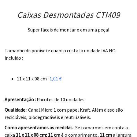
Caixas Desmontadas CTM09
Super fáceis de montar e em uma peça!
.
Tamanho disponívei e quanto custa la unidade IVA NO
incluido :
.
11 x 11 x 08 cm :
1,01 €
.
Apresentação :
Pacotes de 10 unidades.
Qualidade :
Canal Micro 1 com papel Kraft. Além disso são
recicláveis, biodegradáveis e reutilizáveis.
Como apresentamos as medidas :
Se tomarmos em conta a
caixa
11 x 11 x 08 cm; 11 cm
é o comprimento,
11 cm
a largura