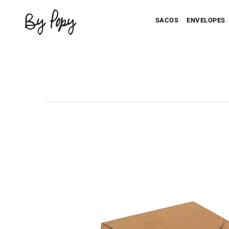
SACOS
ENVELOPES
Seu Saco Impresso
Seu Envel