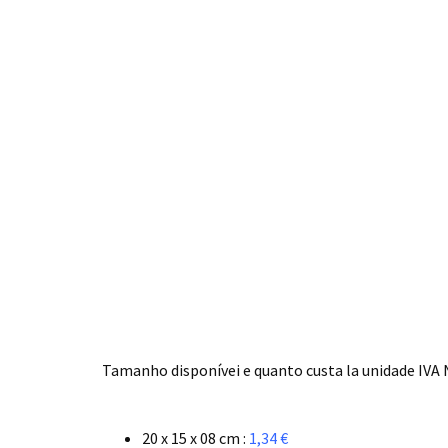
.
Tamanho disponívei e quanto custa la unidade IVA N
.
20 x 15 x 08 cm :
1,34 €