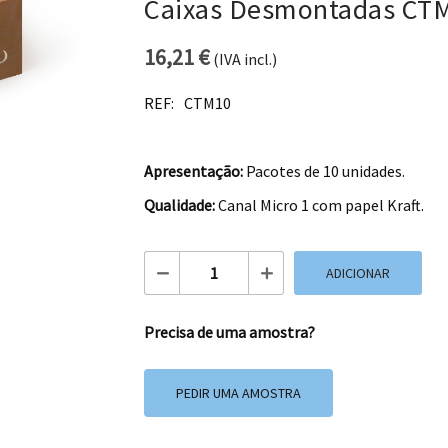
Caixas Desmontadas CT
16,21
€
(IVA incl.)
REF:
CTM10
Apresentação:
Pacotes de 10 unidades.
Qualidade:
Canal Micro 1 com papel Kraft.
Quantidade de Caixas Desmontadas CT
ADICIONAR
Precisa de uma amostra?
PEDIR UMA AMOSTRA