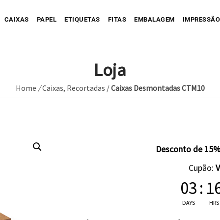
CAIXAS
PAPEL
ETIQUETAS
FITAS
EMBALAGEM
IMPRESSÃO
Loja
Home
/
Caixas
,
Recortadas
/
Caixas Desmontadas CTM10
Sua Caixa Impressa
Sua Etiqueta Impressa
Caixa Recortada
Sua Fita Adesiva Impres
Etiqueta A
Saco de Papel
Caixa Envio impressa
Etiqueta C
ope Impresso
Saco de Tecido
Sua Fita Impressa
Caixa com Faixa
Etiqueta C
Desconto de 15%
Saco de Plastico
Caixa Full Color
Cupão:
Seu Papel Impresso
03
:
1
DAYS
HRS