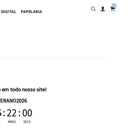
0
 DIGITAL
PAPELARIA
sa
desiva
olgante
artão
 em todo nosso site!
VERANO2026
6
:
21
:
59
MINS
SECS