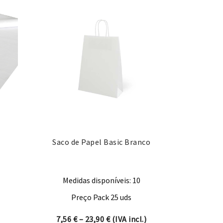
Saco de Papel Basic Branco
Medidas disponíveis: 10
Preço Pack 25 uds
Price range: 7,56 € through 23,
7,56
€
–
23,90
€
(IVA incl.)