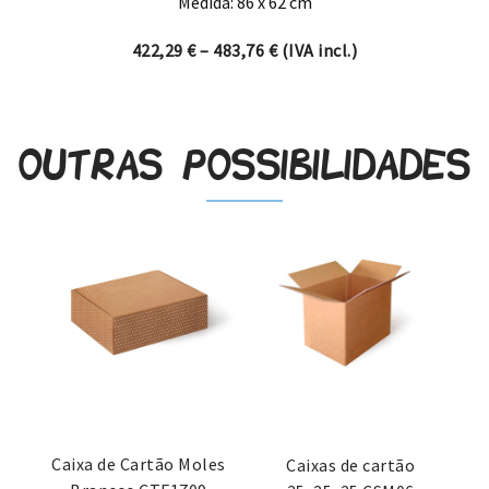
Medida: 86 x 62 cm
Price range: 422,29 € thro
422,29
€
–
483,76
€
(IVA incl.)
Outras possibilidades
Caixa de Cartão Moles
Caixas de cartão