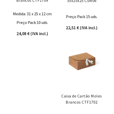
Brancos CTF1709
35x25x25 CSM06
Medida: 31 x 25 x 12 cm
Preço Pack 15 uds.
Preço Pack 10 uds.
22,51
€
(IVA incl.)
24,08
€
(IVA incl.)
Caixa de Cartão Moles
Brancos CTF1702