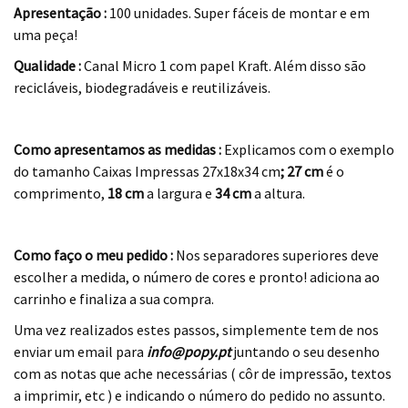
Apresentação :
100 unidades. Super fáceis de montar e em
uma peça!
Qualidade :
Canal Micro 1 com papel Kraft. Além disso são
recicláveis, biodegradáveis e reutilizáveis.
.
Como apresentamos as medidas :
Explicamos com o exemplo
do tamanho Caixas Impressas 27x18x34 cm
; 27 cm
é o
comprimento,
18 cm
a largura e
34 cm
a altura.
.
Como faço o meu pedido :
Nos separadores superiores deve
escolher a medida, o número de cores e pronto! adiciona ao
carrinho e finaliza a sua compra.
Uma vez realizados estes passos, simplemente tem de nos
enviar um email para
info@popy.pt
juntando o seu desenho
com as notas que ache necessárias ( côr de impressão, textos
a imprimir, etc ) e indicando o número do pedido no assunto.