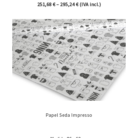
Price range: 251,68 € thro
251,68
€
–
295,24
€
(IVA incl.)
Papel Seda Impresso