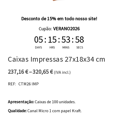
Desconto de 15% em todo nosso site!
Cupão:
VERANO2026
05
:
15
:
53
:
57
DAYS
HRS
MINS
SECS
Caixas Impressas 27x18x34 cm
237,16
€
–
320,65
€
(IVA incl.)
Price range: 237,16 € thro
REF:
CTM26 IMP
Apresentação:
Caixas de 100 unidades.
Qualidade:
Canal Micro 1 com papel Kraft.