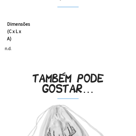
Dimensões
(C x L x
A)
n.d.
Também pode
gostar…