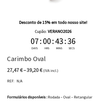
Desconto de 15% em todo nosso site!
Cupão:
VERANO2026
07
:
00
:
43
:
36
DAYS
HRS
MINS
SECS
Carimbo Oval
27,47
€
–
39,20
€
(IVA incl.)
Price range: 27,47 € through 
REF:
N/A
Formulários disponíveis :
Rodada – Oval – Retangular