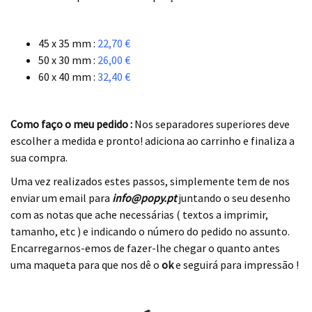
.
45 x 35 mm :
22,70 €
50 x 30 mm :
26,00 €
60 x 40 mm :
32,40 €
.
Como faço o meu pedido :
Nos separadores superiores deve
escolher a medida e pronto! adiciona ao carrinho e finaliza a
sua compra.
Uma vez realizados estes passos, simplemente tem de nos
enviar um email para
info@popy.pt
juntando o seu desenho
com as notas que ache necessárias ( textos a imprimir,
tamanho, etc ) e indicando o número do pedido no assunto.
Encarregarnos-emos de fazer-lhe chegar o quanto antes
uma maqueta para que nos dê o
ok
e seguirá para impressão !