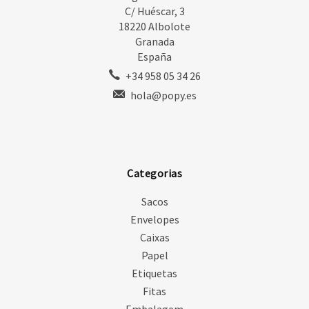
C/ Huéscar, 3
18220 Albolote
Granada
España
+34 958 05 34 26
hola@popy.es
Categorias
Sacos
Envelopes
Caixas
Papel
Etiquetas
Fitas