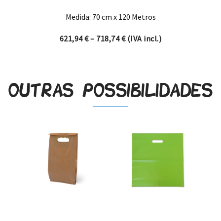
Medida: 70 cm x 120 Metros
Price range: 621,94 € thro
621,94
€
–
718,74
€
(IVA incl.)
Outras possibilidades