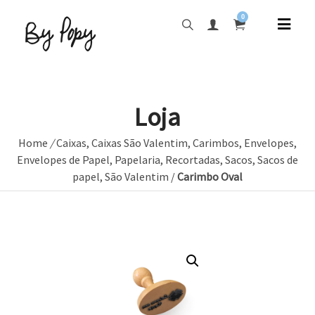
0
Loja
Home
/
Caixas
,
Caixas São Valentim
,
Carimbos
,
Envelopes
,
Envelopes de Papel
,
Papelaria
,
Recortadas
,
Sacos
,
Sacos de
papel
,
São Valentim
/
Carimbo Oval