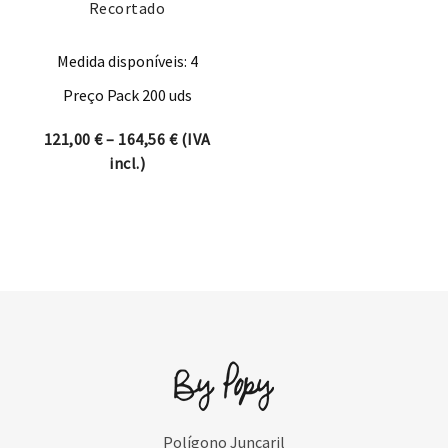
Recortado
Medida disponíveis: 4
Preço Pack 200 uds
Price range: 121,00 € through 164,56 
121,00
€
–
164,56
€
(IVA
incl.)
Polígono Juncaril