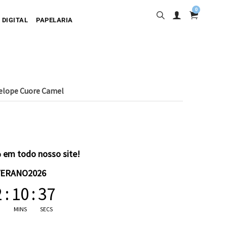
0
 DIGITAL
PAPELARIA
elope Cuore Camel
sa
desiva
olgante
artão
 em todo nosso site!
VERANO2026
2
:
10
:
36
MINS
SECS