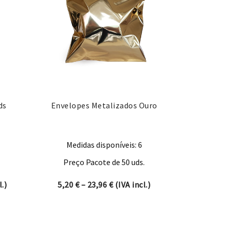
ds
Envelopes Metalizados Ouro
Medidas disponíveis: 6
Preço Pacote de 50 uds.
nge: 13,19 € through 42,71 €
Price range: 5,20 € through 23,
.)
5,20
€
–
23,96
€
(IVA incl.)