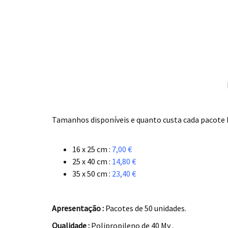
.
Tamanhos disponíveis e quanto custa cada pacote I
.
16 x 25 cm :
7,00 €
25 x 40 cm :
14,80 €
35 x 50 cm :
23,40 €
.
Apresentação :
Pacotes de 50 unidades.
Qualidade :
Polipropileno de 40 My .