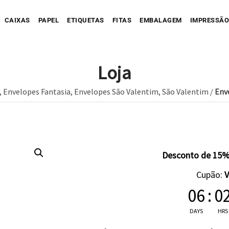
CAIXAS
PAPEL
ETIQUETAS
FITAS
EMBALAGEM
IMPRESSÃO
Loja
,
Envelopes Fantasia
,
Envelopes São Valentim
,
São Valentim
/
Env
Sua Caixa Impressa
Sua Etiqueta Impressa
Caixa Recortada
Sua Fita Adesiva Impres
Etiqueta A
Saco de Papel
Caixa Envio impressa
Etiqueta C
ope Impresso
Saco de Tecido
Sua Fita Impressa
Caixa com Faixa
Etiqueta C
Desconto de 15%
Saco de Plastico
Caixa Full Color
Cupão:
Seu Papel Impresso
06
:
0
DAYS
HRS