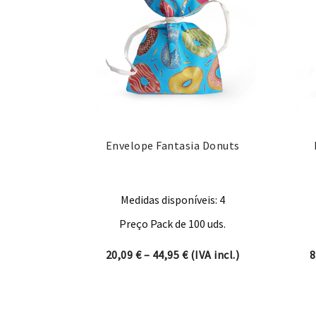
Envelope Fantasia Donuts
Medidas disponíveis: 4
Preço Pack de 100 uds.
Price range: 20,09 € thro
20,09
€
–
44,95
€
(IVA incl.)
8