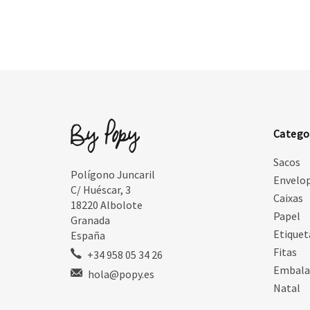
Catego
Sacos
Polígono Juncaril
Envelo
C/ Huéscar, 3
Caixas
18220 Albolote
Papel
Granada
Etiquet
España
Fitas
+34 958 05 34 26
Embal
hola@popy.es
Natal