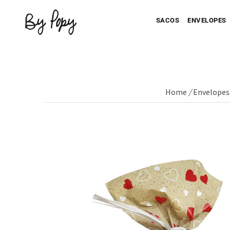
SACOS
ENVELOPES
Home
/
Envelopes
Seu Saco Impresso
Seu Envel