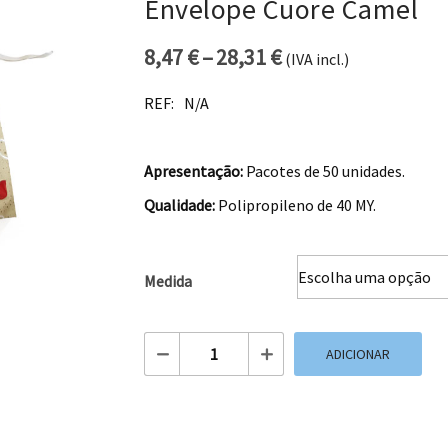
Envelope Cuore Camel
8,47
€
–
28,31
€
(IVA incl.)
Price range: 8,47 
REF:
N/A
Apresentação:
Pacotes de 50 unidades.
Qualidade:
Polipropileno de 40 MY.
Medida
Quantidade de Envelope Cuore Camel
ADICIONAR