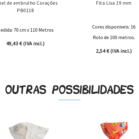
pel de embrulho Corações
Fita Lisa 19 mm
PB0118
Cores disponiveis: 16
edida: 70 cm x 110 Metros
Rolo de 100 metros.
49,43
€
(IVA incl.)
ugh 19,66 €
2,54
€
(IVA incl.)
Outras possibilidades