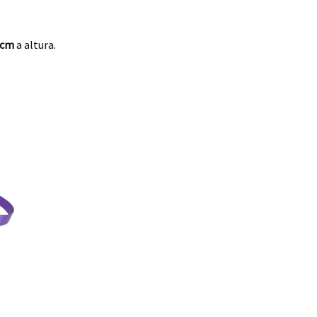
 cm
a altura.