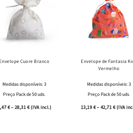
Envelope Cuore Branco
Envelope de Fantasia Ki
Vermelho
Medidas disponíveis: 3
Medidas disponíveis: 3
Preço Pack de 50 uds.
Preço Pack de 50 uds.
ugh 44,95 €
Price range: 8,47 € through 28,31 €
Price ra
,47
€
–
28,31
€
(IVA incl.)
13,19
€
–
42,71
€
(IVA incl