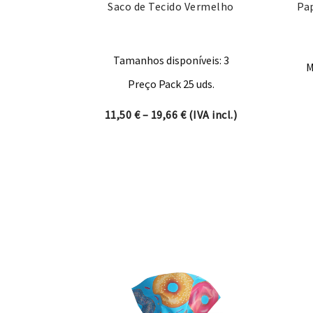
Saco de Tecido Vermelho
Pa
Tamanhos disponíveis: 3
M
Preço Pack 25 uds.
Price range: 11,50 € thro
11,50
€
–
19,66
€
(IVA incl.)