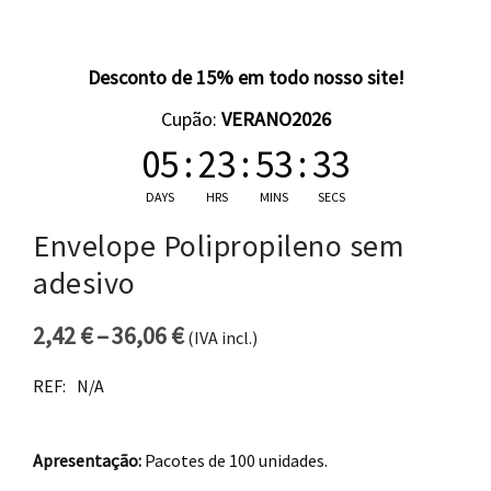
Desconto de 15% em todo nosso site!
Cupão:
VERANO2026
05
:
23
:
53
:
33
DAYS
HRS
MINS
SECS
Envelope Polipropileno sem
adesivo
2,42
€
–
36,06
€
(IVA incl.)
Price range: 2,42 € through 36
REF:
N/A
Apresentação:
Pacotes de 100 unidades.