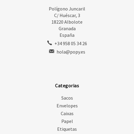
Polígono Juncaril
C/ Huéscar, 3
18220 Albolote
Granada
España
+34 958 05 34 26
hola@popy.es
Categorias
Sacos
Envelopes
Caixas
Papel
Etiquetas