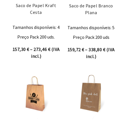
Saco de Papel Kraft
Saco de Papel Branco
Cesta
Plana
Tamanhos disponíveis: 4
Tamanhos disponíveis: 5
Preço Pack 200 uds.
Preço Pack 200 uds
Price range: 157,30 € through 273,46 
157,30
€
–
273,46
€
(IVA
Price rang
159,72
€
–
338,80
€
(IVA
incl.)
incl.)