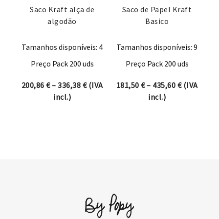
Saco Kraft alça de
Saco de Papel Kraft
algodão
Basico
Tamanhos disponíveis: 4
Tamanhos disponíveis: 9
Preço Pack 200 uds
Preço Pack 200 uds
Price range: 200,86 € through 336,38 
Price rang
200,86
€
–
336,38
€
(IVA
181,50
€
–
435,60
€
(IVA
incl.)
incl.)