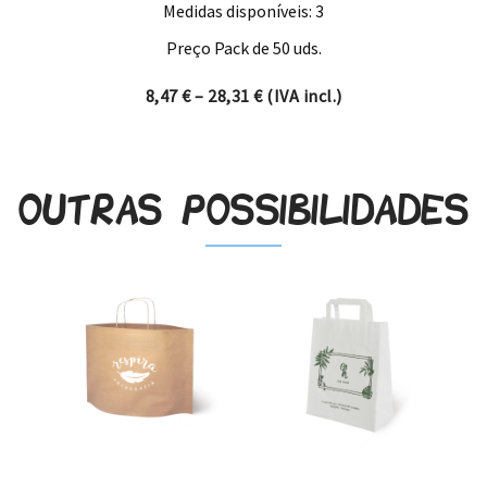
Medidas disponíveis: 3
Preço Pack de 50 uds.
Price range: 8,47 € through 
8,47
€
–
28,31
€
(IVA incl.)
Outras possibilidades