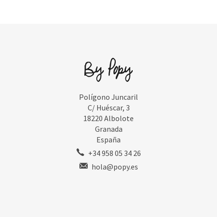
Polígono Juncaril
C/ Huéscar, 3
18220 Albolote
Granada
España
+34 958 05 34 26
hola@popy.es