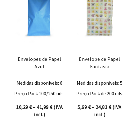
Envelopes de Papel
Envelope de Papel
Azul
Fantasia
Medidas disponíveis: 6
Medidas disponíveis: 5
Preço Pack 100/250 uds.
Preço Pack de 200 uds.
Price range: 10,29 € through 41,99 €
Price range:
10,29
€
–
41,99
€
(IVA
5,69
€
–
24,81
€
(IVA
incl.)
incl.)