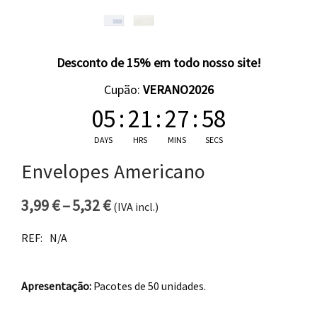
Desconto de 15% em todo nosso site!
Cupão:
VERANO2026
05
:
21
:
27
:
58
DAYS
HRS
MINS
SECS
Envelopes Americano
3,99
€
–
5,32
€
(IVA incl.)
Price range: 3,99 € through 5,32
REF:
N/A
Apresentação:
Pacotes de 50 unidades.