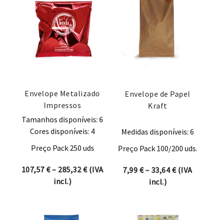
Envelope Metalizado
Envelope de Papel
Impressos
Kraft
Tamanhos disponíveis: 6
Cores disponíveis: 4
Medidas disponíveis: 6
Preço Pack 250 uds
Preço Pack 100/200 uds.
Price range: 107,57 € through 285,32 
107,57
€
–
285,32
€
(IVA
Price range:
7,99
€
–
33,64
€
(IVA
incl.)
incl.)