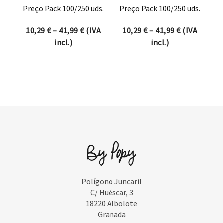
Preço Pack 100/250 uds.
Preço Pack 100/250 uds.
Price range: 10,29 € through 41,99 €
Price range:
10,29
€
–
41,99
€
(IVA
10,29
€
–
41,99
€
(IVA
incl.)
incl.)
Polígono Juncaril
C/ Huéscar, 3
18220 Albolote
Granada