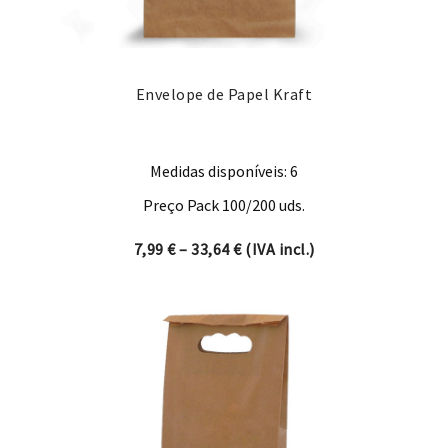
Envelope de Papel Kraft
Medidas disponíveis: 6
Preço Pack 100/200 uds.
Price range: 7,99 € through 
7,99
€
–
33,64
€
(IVA incl.)