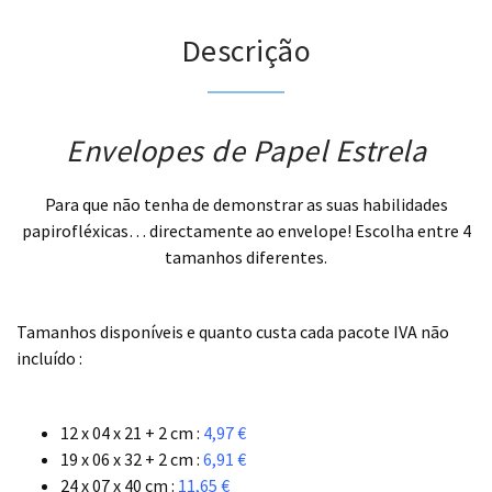
Descrição
Envelopes de Papel Estrela
Para que não tenha de demonstrar as suas habilidades
papirofléxicas… directamente ao envelope! Escolha entre 4
tamanhos diferentes.
.
Tamanhos disponíveis e quanto custa cada pacote IVA não
incluído :
.
12 x 04 x 21 + 2 cm :
4,97 €
19 x 06 x 32 + 2 cm :
6,91 €
24 x 07 x 40 cm :
11,65 €