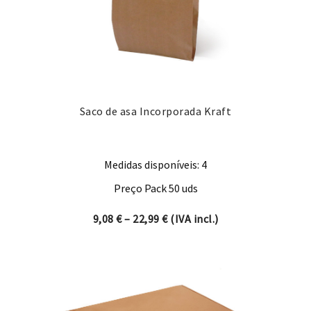
Saco de asa Incorporada Kraft
Medidas disponíveis: 4
Preço Pack 50 uds
Price range: 9,08 € through 
9,08
€
–
22,99
€
(IVA incl.)