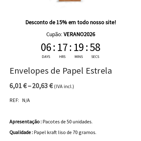
Desconto de 15% em todo nosso site!
Cupão:
VERANO2026
06
:
17
:
19
:
57
DAYS
HRS
MINS
SECS
Envelopes de Papel Estrela
6,01
€
–
20,63
€
(IVA incl.)
Price range: 6,01 € through 20
REF:
N/A
Apresentação :
Pacotes de 50 unidades.
Qualidade :
Papel kraft liso de 70 gramos.