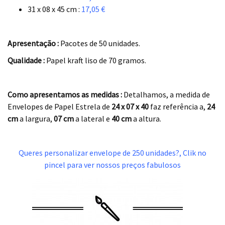
31 x 08 x 45 cm :
17,05 €
.
Apresentação :
Pacotes de 50 unidades.
Qualidade :
Papel kraft liso de 70 gramos.
.
Como apresentamos as medidas :
Detalhamos, a medida de
Envelopes de Papel Estrela de
24 x 07 x 40
faz referência a,
24
cm
a largura,
07 cm
a lateral e
40 cm
a altura.
.
Queres personalizar envelope de 250 unidades?, Clik no
pincel para ver nossos preços fabulosos