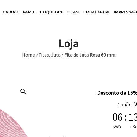
CAIXAS
PAPEL
ETIQUETAS
FITAS
EMBALAGEM
IMPRESSÃO
Loja
Home
/
Fitas
,
Juta
/
Fita de Juta Rosa 60 mm
Sua Caixa Impressa
Sua Etiqueta Impressa
Caixa Recortada
Sua Fita Adesiva Impres
Etiqueta A
Saco de Papel
Caixa Envio impressa
Etiqueta C
ope Impresso
Saco de Tecido
Sua Fita Impressa
Caixa com Faixa
Etiqueta C
Desconto de 15%
Saco de Plastico
Caixa Full Color
Cupão:
Seu Papel Impresso
06
:
1
DAYS
HRS