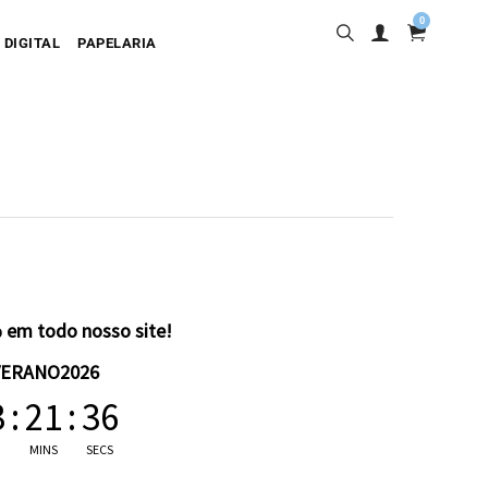
0
 DIGITAL
PAPELARIA
sa
desiva
olgante
artão
 em todo nosso site!
VERANO2026
3
:
21
:
35
MINS
SECS