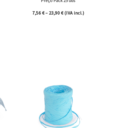
Preço Pack 25 uds
Price range: 7,56 € through 23,
7,56
€
–
23,90
€
(IVA incl.)