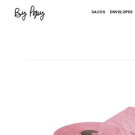
SACOS
ENVELOPES
Seu Saco Impresso
Seu Envel