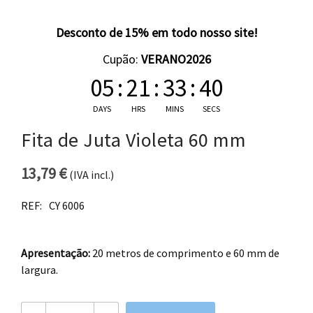
Desconto de 15% em todo nosso site!
Cupão:
VERANO2026
05
:
21
:
33
:
40
DAYS
HRS
MINS
SECS
Fita de Juta Violeta 60 mm
13,79
€
(IVA incl.)
REF:
CY 6006
Apresentação:
20 metros de comprimento e 60 mm de
largura.
Quantidade de Fita de Juta Violeta 60 mm