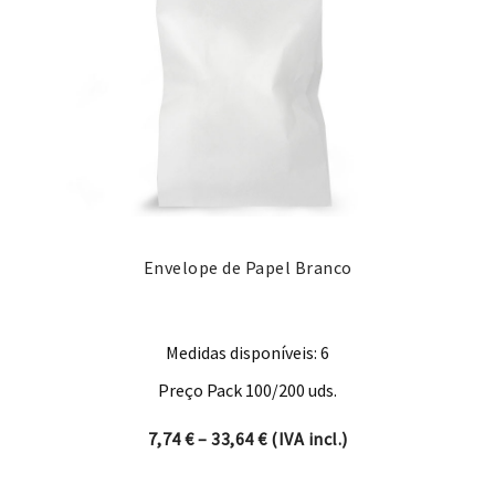
Envelope de Papel Branco
Medidas disponíveis: 6
Preço Pack 100/200 uds.
Price range: 7,74 € through 
7,74
€
–
33,64
€
(IVA incl.)