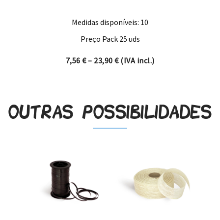
Medidas disponíveis: 10
Preço Pack 25 uds
Price range: 7,56 € through 
7,56
€
–
23,90
€
(IVA incl.)
Outras possibilidades