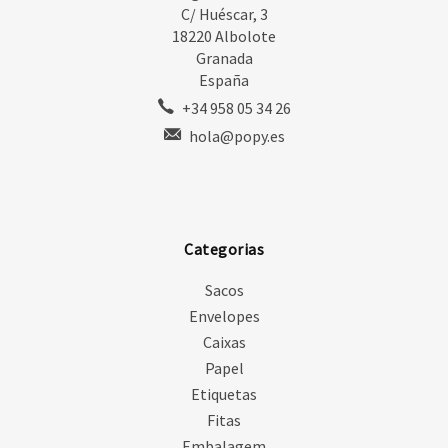
C/ Huéscar, 3
18220 Albolote
Granada
España
+34 958 05 34 26
hola@popy.es
Categorias
Sacos
Envelopes
Caixas
Papel
Etiquetas
Fitas
Embalagem