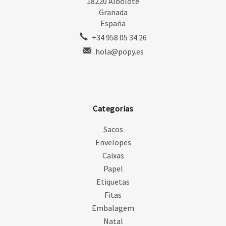
18220 Albolote
Granada
España
+34 958 05 34 26
hola@popy.es
Categorias
Sacos
Envelopes
Caixas
Papel
Etiquetas
Fitas
Embalagem
Natal