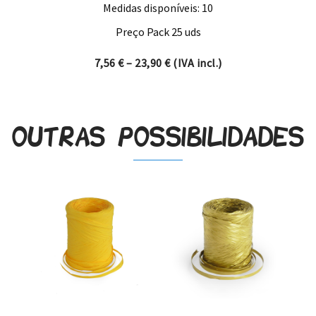
Medidas disponíveis: 10
Preço Pack 25 uds
Price range: 7,56 € through 
7,56
€
–
23,90
€
(IVA incl.)
Outras possibilidades