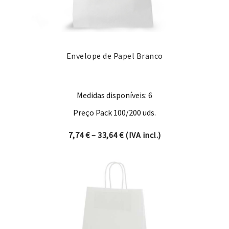
Envelope de Papel Branco
Medidas disponíveis: 6
Preço Pack 100/200 uds.
Price range: 7,74 € through 
7,74
€
–
33,64
€
(IVA incl.)