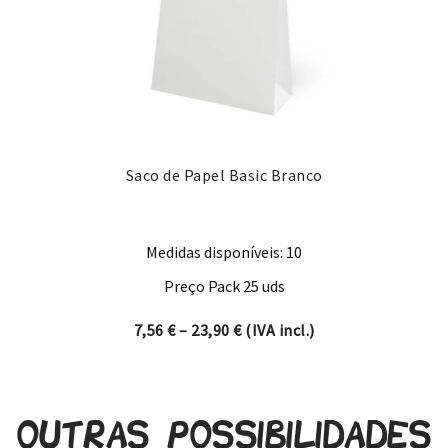
Saco de Papel Basic Branco
Medidas disponíveis: 10
Preço Pack 25 uds
Price range: 7,56 € through 
7,56
€
–
23,90
€
(IVA incl.)
Outras possibilidades