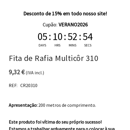
Desconto de 15% em todo nosso site!
Cupão:
VERANO2026
05
:
10
:
52
:
54
DAYS
HRS
MINS
SECS
Fita de Rafia Multicôr 310
9,32
€
(IVA incl.)
REF:
CR20310
Apresentação:
200 metros de comprimento.
Este produto foi vítima do seu próprio sucesso!
Estamos a trabalhar arduamente para o colocar à sua