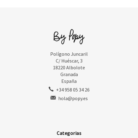
Polígono Juncaril
C/ Huéscar, 3
18220 Albolote
Granada
España
+34 958 05 34 26
hola@popy.es
Categorias