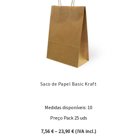
Saco de Papel Basic Kraft
Medidas disponíveis: 10
Preço Pack 25 uds
Price range: 7,56 € through 
7,56
€
–
23,90
€
(IVA incl.)