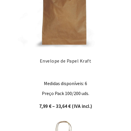
Envelope de Papel Kraft
Medidas disponíveis: 6
Preço Pack 100/200 uds.
Price range: 7,99 € through 
7,99
€
–
33,64
€
(IVA incl.)