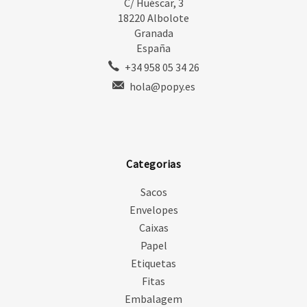
C/ Huéscar, 3
18220 Albolote
Granada
España
+34 958 05 34 26
hola@popy.es
Categorias
Sacos
Envelopes
Caixas
Papel
Etiquetas
Fitas
Embalagem