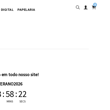
0
 DIGITAL
PAPELARIA
sa
desiva
olgante
artão
 em todo nosso site!
VERANO2026
3
:
58
:
22
MINS
SECS