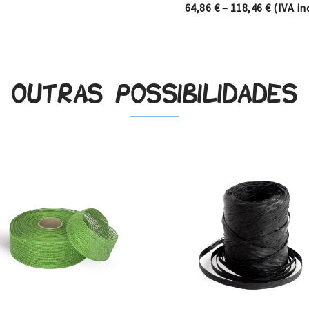
Price r
64,86
€
–
118,46
€
(IVA inc
Outras possibilidades