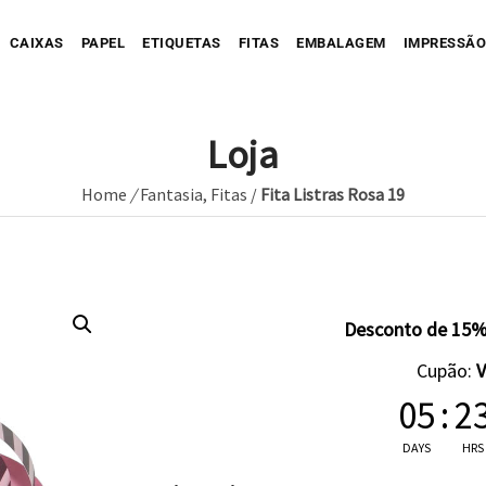
CAIXAS
PAPEL
ETIQUETAS
FITAS
EMBALAGEM
IMPRESSÃO
Loja
Home
/
Fantasia
,
Fitas
/
Fita Listras Rosa 19
Sua Caixa Impressa
Sua Etiqueta Impressa
Caixa Recortada
Sua Fita Adesiva Impres
Etiqueta A
Saco de Papel
Caixa Envio impressa
Etiqueta C
ope Impresso
Saco de Tecido
Sua Fita Impressa
Caixa com Faixa
Etiqueta C
Desconto de 15%
Saco de Plastico
Caixa Full Color
Cupão:
Seu Papel Impresso
05
:
2
DAYS
HRS