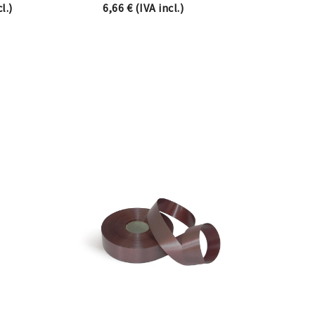
ange: 64,86 € through 118,46 €
l.)
6,66
€
(IVA incl.)