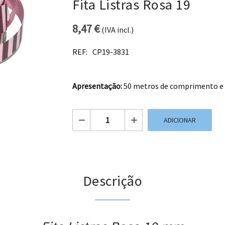
Fita Listras Rosa 19
8,47
€
(IVA incl.)
REF:
CP19-3831
Apresentação:
50 metros de comprimento e 
Quantidade de Fita Listras Rosa 19
ADICIONAR
Descrição