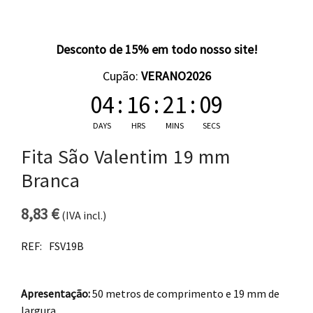
Desconto de 15% em todo nosso site!
Cupão:
VERANO2026
04
:
16
:
21
:
08
DAYS
HRS
MINS
SECS
Fita São Valentim 19 mm
Branca
8,83
€
(IVA incl.)
REF:
FSV19B
Apresentação:
50 metros de comprimento e 19 mm de
largura.