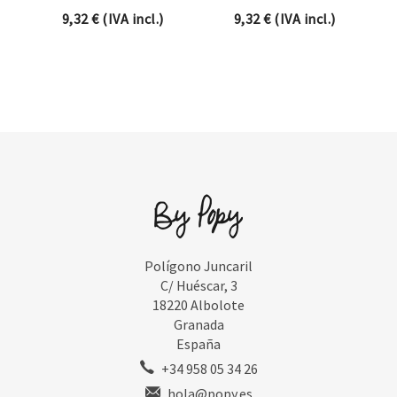
9,32
€
(IVA incl.)
9,32
€
(IVA incl.)
Polígono Juncaril
C/ Huéscar, 3
18220 Albolote
Granada
España
+34 958 05 34 26
hola@popy.es