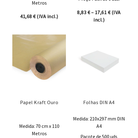
Metros
Price range:
8,83
€
–
17,61
€
(IVA
41,68
€
(IVA incl.)
incl.)
Papel Kraft Ouro
Folhas DIN A4
Medida: 210x297 mm DIN
Medida: 70 cm x 110
A4
Metros
Pacote de 500 uds