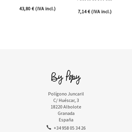
43,80
€
(IVA incl.)
7,14
€
(IVA incl.)
Polígono Juncaril
C/ Huéscar, 3
18220 Albolote
Granada
España
+34 958 05 34 26