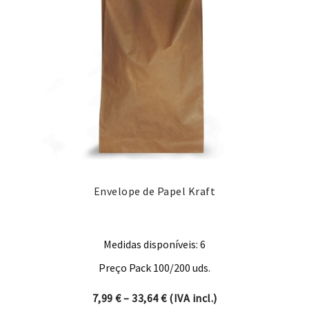
Envelope de Papel Kraft
Medidas disponíveis: 6
Preço Pack 100/200 uds.
Price range: 7,99 € through 
7,99
€
–
33,64
€
(IVA incl.)