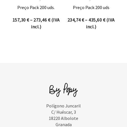
Preço Pack 200 uds.
Preço Pack 200 uds
Price range: 157,30 € through 273,46 
Price rang
157,30
€
–
273,46
€
(IVA
234,74
€
–
435,60
€
(IVA
incl.)
incl.)
Polígono Juncaril
C/ Huéscar, 3
18220 Albolote
Granada