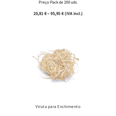
Preço Pack de 200 uds.
Price range: 20,81 € through
20,81
€
–
95,95
€
(IVA incl.)
Viruta para Enchimento