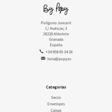
Polígono Juncaril
C/ Huéscar, 3
18220 Albolote
Granada
España
+34 958 05 34 26
hola@popy.es
Categorias
Sacos
Envelopes
Caixas