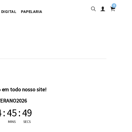
0
 DIGITAL
PAPELARIA
sa
desiva
olgante
artão
 em todo nosso site!
VERANO2026
4
:
45
:
48
MINS
SECS