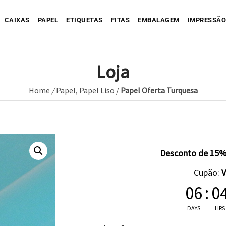
CAIXAS
PAPEL
ETIQUETAS
FITAS
EMBALAGEM
IMPRESSÃO
Loja
Home
/
Papel
,
Papel Liso
/
Papel Oferta Turquesa
Sua Caixa Impressa
Sua Etiqueta Impressa
Caixa Recortada
Sua Fita Adesiva Impres
Etiqueta A
Saco de Papel
Caixa Envio impressa
Etiqueta C
ope Impresso
Saco de Tecido
Sua Fita Impressa
Caixa com Faixa
Etiqueta C
Desconto de 15%
Saco de Plastico
Caixa Full Color
Cupão:
Seu Papel Impresso
06
:
0
DAYS
HRS