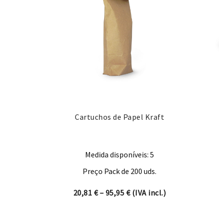
Cartuchos de Papel Kraft
Medida disponíveis: 5
Preço Pack de 200 uds.
Price range: 20,81 € thro
20,81
€
–
95,95
€
(IVA incl.)