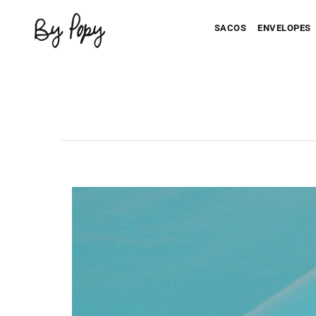
SACOS
ENVELOPES
Seu Saco Impresso
Seu Envel