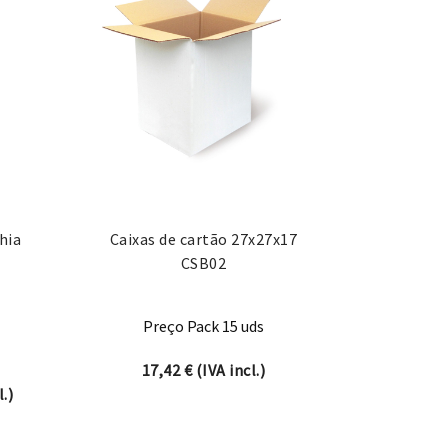
hia
Caixas de cartão 27x27x17
CSB02
Preço Pack 15 uds
17,42
€
(IVA incl.)
nge: 10,29 € through 22,99 €
.)