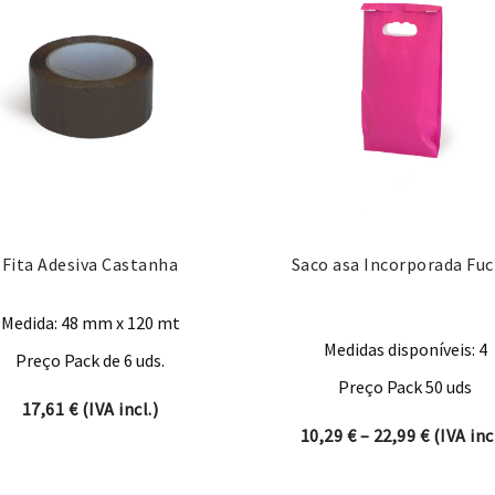
Fita Adesiva Castanha
Saco asa Incorporada Fuc
Medida: 48 mm x 120 mt
Medidas disponíveis: 4
Preço Pack de 6 uds.
Preço Pack 50 uds
17,61
€
(IVA incl.)
ugh 95,95 €
Price ra
10,29
€
–
22,99
€
(IVA incl