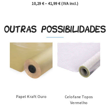
Price range: 10,29 € through
10,29
€
–
41,99
€
(IVA incl.)
Outras possibilidades
Papel Kraft Ouro
Celofane Topos
Vermelho