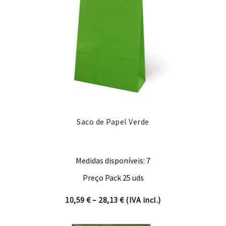
Saco de Papel Verde
Medidas disponíveis: 7
Preço Pack 25 uds
Price range: 10,59 € through
10,59
€
–
28,13
€
(IVA incl.)