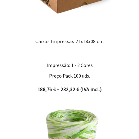
Caixas Impressas 21x18x08 cm
Impressão: 1 - 2 Cores
Preço Pack 100 uds.
Price range: 188,76 € thro
188,76
€
–
232,32
€
(IVA incl.)