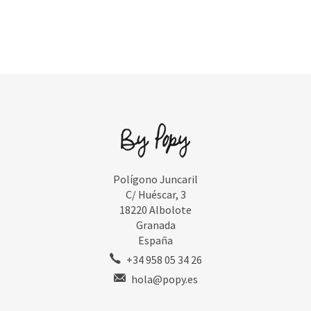
Polígono Juncaril
C/ Huéscar, 3
18220 Albolote
Granada
España
+34 958 05 34 26
hola@popy.es