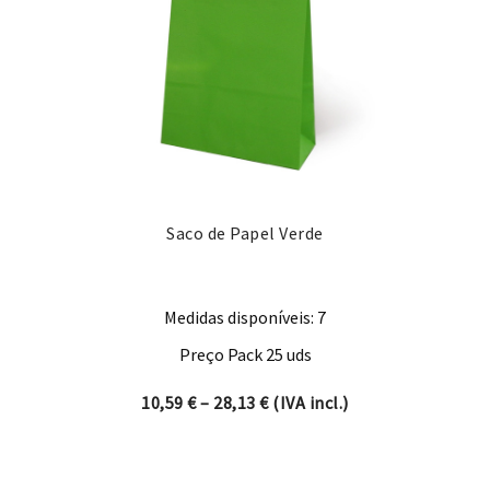
Saco de Papel Verde
Medidas disponíveis: 7
Preço Pack 25 uds
Price range: 10,59 € through
10,59
€
–
28,13
€
(IVA incl.)