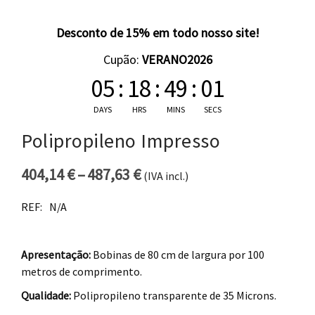
Desconto de 15% em todo nosso site!
Cupão:
VERANO2026
05
:
18
:
49
:
00
DAYS
HRS
MINS
SECS
Polipropileno Impresso
404,14
€
–
487,63
€
(IVA incl.)
Price range: 404,14 € thro
REF:
N/A
Apresentação:
Bobinas de 80 cm de largura por 100
metros de comprimento.
Qualidade:
Polipropileno transparente de 35 Microns.