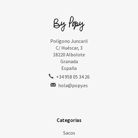
Polígono Juncaril
C/ Huéscar, 3
18220 Albolote
Granada
España
+34 958 05 34 26
hola@popy.es
Categorias
Sacos