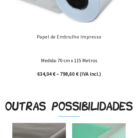
Papel de Embrulho Impresso
Medida: 70 cm x 115 Metros
Price range: 634,04 € thro
634,04
€
–
798,60
€
(IVA incl.)
Outras possibilidades