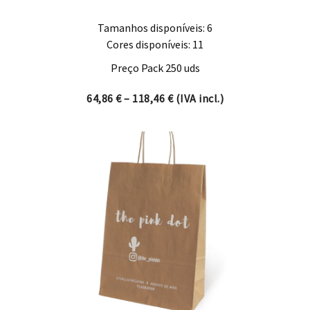
Tamanhos disponíveis: 6
Cores disponíveis: 11
Preço Pack 250 uds
Price range: 64,86 € throug
64,86
€
–
118,46
€
(IVA incl.)