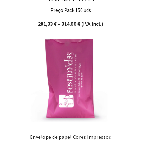
Preço Pack 150 uds
Price range: 281,33 € thro
281,33
€
–
314,00
€
(IVA incl.)
Envelope de papel Cores Impressos