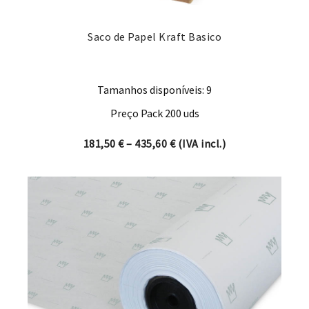
Saco de Papel Kraft Basico
Tamanhos disponíveis: 9
Preço Pack 200 uds
Price range: 181,50 € thro
181,50
€
–
435,60
€
(IVA incl.)