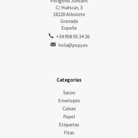
Polígono Juncaril
C/ Huéscar, 3
18220 Albolote
Granada
España
+34 958 05 34 26
hola@popy.es
Categorias
Sacos
Envelopes
Caixas
Papel
Etiquetas
Fitas