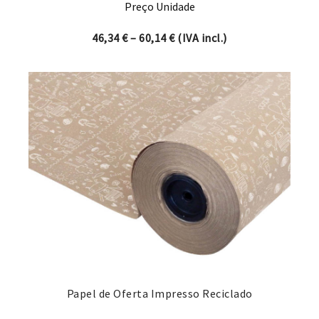
Preço Unidade
Price range: 46,34 € through
46,34
€
–
60,14
€
(IVA incl.)
Papel de Oferta Impresso Reciclado