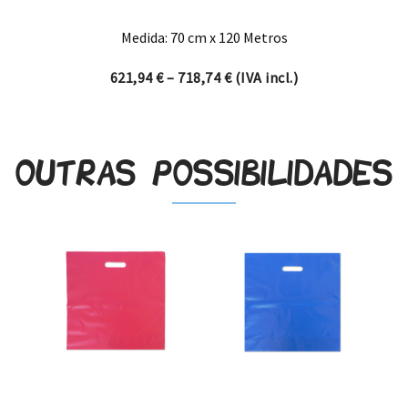
Medida: 70 cm x 120 Metros
Price range: 621,94 € thro
621,94
€
–
718,74
€
(IVA incl.)
Outras possibilidades