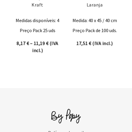
Kraft
Laranja
Medidas disponíveis: 4
Medida: 40 x 45 / 40 cm
Preço Pack 25 uds
Preço Pack de 100 uds.
Price range: 8,17 € through 11,19 €
8,17
€
–
11,19
€
(IVA
17,51
€
(IVA incl.)
incl.)