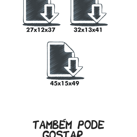
.
Também pode
gostar…