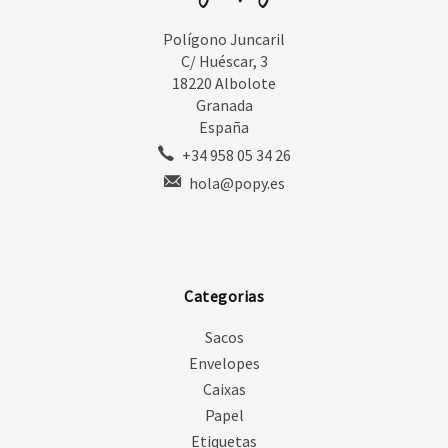
Polígono Juncaril
C/ Huéscar, 3
18220 Albolote
Granada
España
+34 958 05 34 26
hola@popy.es
Categorias
Sacos
Envelopes
Caixas
Papel
Etiquetas