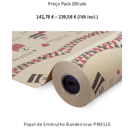
Preço Pack 200 uds
Price range: 142,78 € thro
142,78
€
–
239,58
€
(IVA incl.)
Papel de Embrulho Bandeirolas PM0116