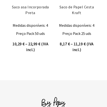
Saco asa Incorporada
Saco de Papel Cesta
Preta
Kraft
Medidas disponíveis: 4
Medidas disponíveis: 4
Preço Pack 50 uds
Preço Pack 25 uds
Price range: 10,29 € through 22,99 €
Price range:
10,29
€
–
22,99
€
(IVA
8,17
€
–
11,19
€
(IVA
incl.)
incl.)