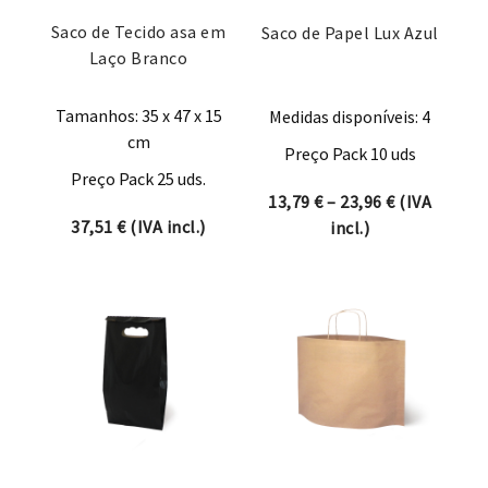
Saco de Tecido asa em
Saco de Papel Lux Azul
Laço Branco
Tamanhos: 35 x 47 x 15
Medidas disponíveis: 4
cm
Preço Pack 10 uds
Preço Pack 25 uds.
Price range:
13,79
€
–
23,96
€
(IVA
37,51
€
(IVA incl.)
incl.)