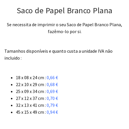
Saco de Papel Branco Plana
Se necessita de imprimir o seu Saco de Papel Branco Plana,
fazêmo-lo por si.
.
Tamanhos disponíveis e quanto custa a unidade IVA não
incluido :
.
18 x 08 x 24 cm :
0,66 €
22 x 10 x 29 cm :
0,68 €
25 x 09 x 34 cm :
0,69 €
27 x 12 x 37 cm :
0,70 €
32 x 13 x 41 cm :
0,79 €
45 x 15 x 49 cm :
0,94 €
.