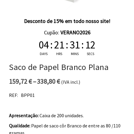
Desconto de 15% em todo nosso site!
Cupão:
VERANO2026
04
:
21
:
31
:
12
DAYS
HRS
MINS
SECS
Saco de Papel Branco Plana
159,72
€
–
338,80
€
(IVA incl.)
Price range: 159,72 € thro
REF:
BPP01
Apresentação:
Caixa de 200 unidades.
Qualidade:
Papel de saco côr Branco de entre as 80 /110
gramas.