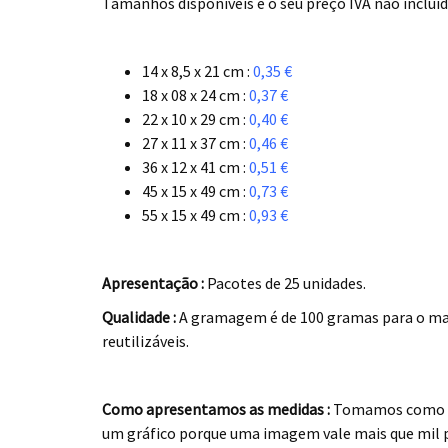
Tamanhos disponíveis e o seu preço IVA não incluid
..
14 x 8,5 x 21 cm :
0,35 €
18 x 08 x 24 cm :
0,37 €
22 x 10 x 29 cm :
0,40 €
27 x 11 x 37 cm :
0,46 €
36 x 12 x 41 cm :
0,51 €
45 x 15 x 49 cm :
0,73 €
55 x 15 x 49 cm :
0,93 €
.
Apresentação :
Pacotes de 25 unidades.
Qualidade :
A gramagem é de 100 gramas para o mai
reutilizáveis.
.
Como apresentamos as medidas :
Tomamos como e
um gráfico porque uma imagem vale mais que mil p