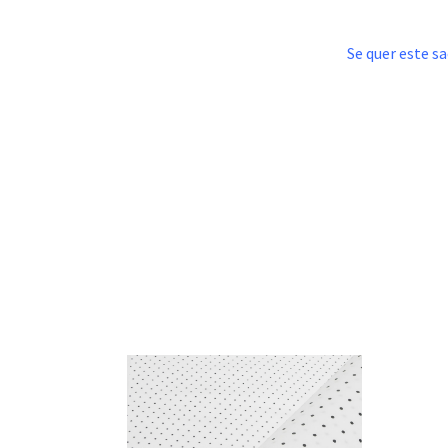
.
Se quer este s
.