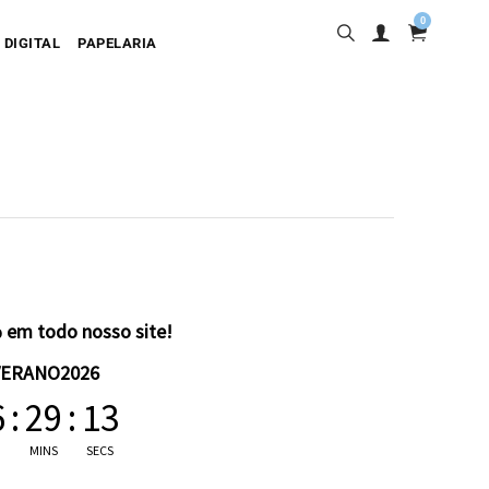
0
 DIGITAL
PAPELARIA
sa
desiva
olgante
artão
 em todo nosso site!
VERANO2026
6
:
29
:
12
MINS
SECS