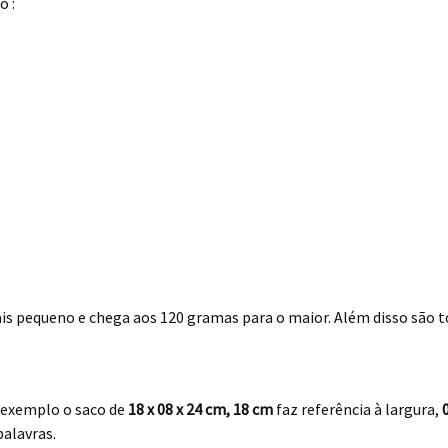
o :
s pequeno e chega aos 120 gramas para o maior. Além disso são to
xemplo o saco de
18 x 08 x 24
cm
,
18 cm
faz referência à largura,
alavras.