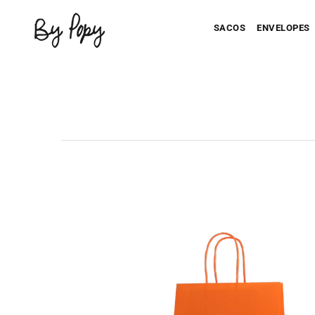
SACOS
ENVELOPES
Seu Saco Impresso
Seu Envel