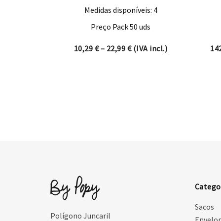
Medidas disponíveis: 4
Preço Pack 50 uds
Price range: 10,29 € thro
10,29
€
–
22,99
€
(IVA incl.)
14
Catego
Sacos
Polígono Juncaril
Envelo