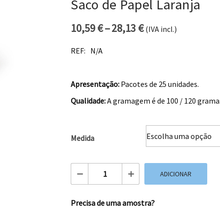
Saco de Papel Laranja
10,59
€
–
28,13
€
(IVA incl.)
Price range: 10,
REF:
N/A
Apresentação:
Pacotes de 25 unidades.
Qualidade:
A gramagem é de 100 / 120 grama
Medida
Quantidade de Saco de Papel Laranja
ADICIONAR
Precisa de uma amostra?