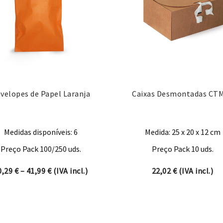
velopes de Papel Laranja
Caixas Desmontadas CT
Medidas disponíveis: 6
Medida: 25 x 20 x 12 cm
Preço Pack 100/250 uds.
Preço Pack 10 uds.
Price range: 10,29 € through 41,99 €
0,29
€
–
41,99
€
(IVA incl.)
22,02
€
(IVA incl.)