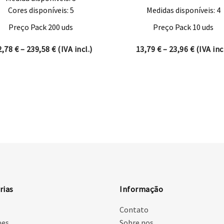
Cores disponíveis: 5
Medidas disponíveis: 4
Preço Pack 200 uds
Preço Pack 10 uds
ugh 22,99 €
Price range: 142,78 € through 239,58 €
Price ra
2,78
€
–
239,58
€
(IVA incl.)
13,79
€
–
23,96
€
(IVA incl
rias
Informação
Contato
pes
Sobre nos