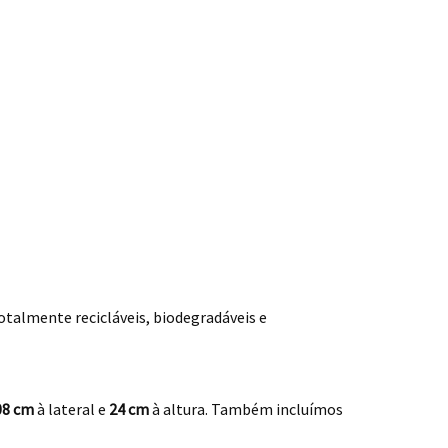
talmente recicláveis, biodegradáveis e
08 cm
à lateral e
24 cm
à altura. Também incluímos