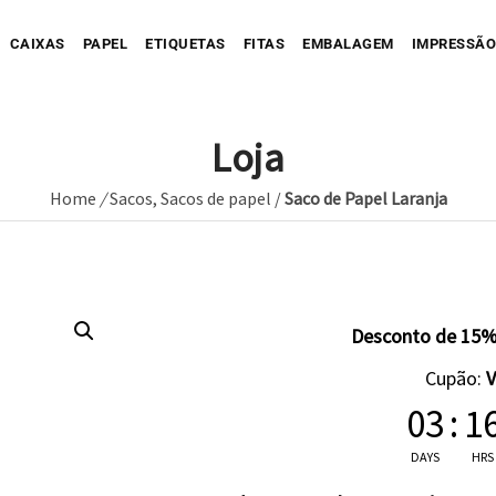
CAIXAS
PAPEL
ETIQUETAS
FITAS
EMBALAGEM
IMPRESSÃO
Loja
Home
/
Sacos
,
Sacos de papel
/
Saco de Papel Laranja
Sua Caixa Impressa
Sua Etiqueta Impressa
Caixa Recortada
Sua Fita Adesiva Impres
Etiqueta A
Saco de Papel
Caixa Envio impressa
Etiqueta C
ope Impresso
Saco de Tecido
Sua Fita Impressa
Caixa com Faixa
Etiqueta C
Desconto de 15%
Saco de Plastico
Caixa Full Color
Cupão:
Seu Papel Impresso
03
:
1
DAYS
HRS