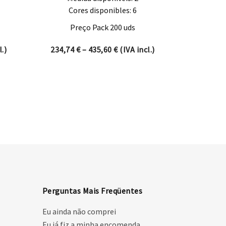
Cores disponibles: 6
Preço Pack 200 uds
nge: 13,79 € through 23,96 €
Price range: 234,74 € through
.)
234,74
€
–
435,60
€
(IVA incl.)
Perguntas Mais Freqüentes
Eu ainda não comprei
Eu já fiz a minha encomenda