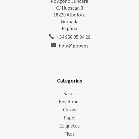
Polígono Juncaril
C/ Huéscar, 3
18220 Albolote
Granada
España
+34 958 05 34 26
hola@popy.es
Categorias
Sacos
Envelopes
Caixas
Papel
Etiquetas
Fitas