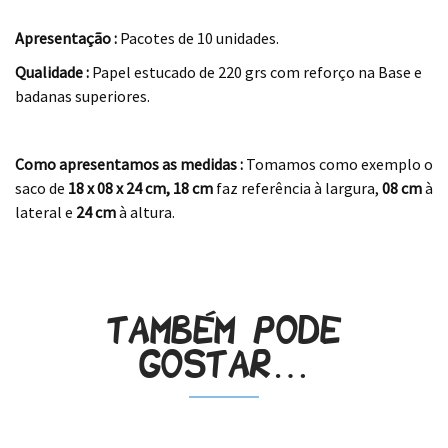
.
Apresentação :
Pacotes de 10 unidades.
Qualidade :
Papel estucado de 220 grs com reforço na Base e
badanas superiores.
.
Como apresentamos as medidas :
Tomamos como exemplo o
saco de
18 x 08 x 24
cm
,
18 cm
faz referência à largura,
08 cm
à
lateral e
24 cm
à altura.
.
Também pode
gostar…