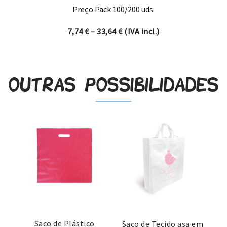
Preço Pack 100/200 uds.
Price range: 7,74 € through 
7,74
€
–
33,64
€
(IVA incl.)
Outras possibilidades
Saco de Plástico
Saco de Tecido asa em