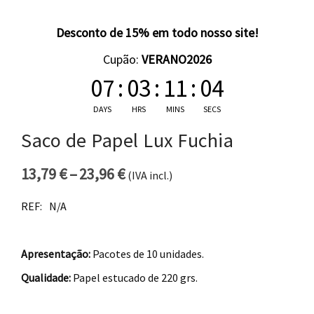
Desconto de 15% em todo nosso site!
Cupão:
VERANO2026
07
:
03
:
11
:
03
DAYS
HRS
MINS
SECS
Saco de Papel Lux Fuchia
13,79
€
–
23,96
€
(IVA incl.)
Price range: 13,79 € through 
REF:
N/A
Apresentação:
Pacotes de 10 unidades.
Qualidade:
Papel estucado de 220 grs.