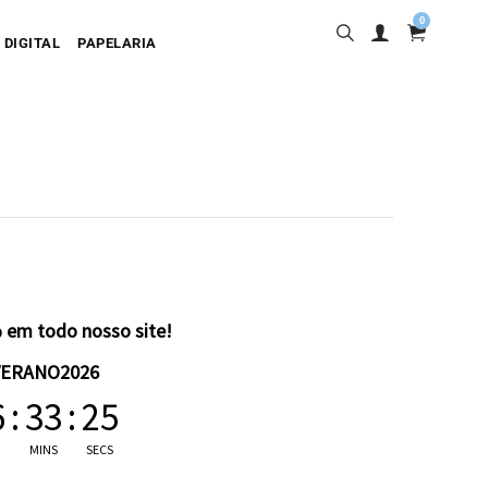
0
 DIGITAL
PAPELARIA
sa
desiva
olgante
artão
 em todo nosso site!
VERANO2026
6
:
33
:
24
MINS
SECS