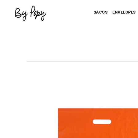
SACOS
ENVELOPES
Seu Saco Impresso
Seu Envel