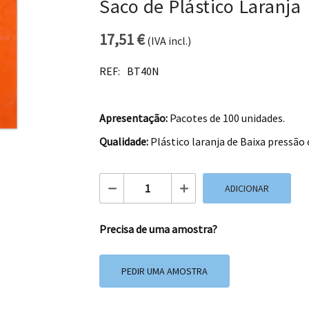
Saco de Plástico Laranja
17,51
€
(IVA incl.)
REF:
BT40N
Apresentação:
Pacotes de 100 unidades.
Qualidade:
Plástico laranja de Baixa pressão 
Quantidade de Saco de Plástico Laranja
ADICIONAR
Precisa de uma amostra?
PEDIR UMA AMOSTRA