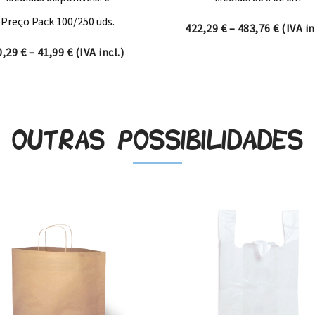
Preço Pack 100/250 uds.
Price r
422,29
€
–
483,76
€
(IVA in
hrough 267,41 €
Price range: 10,29 € through 41,99 €
0,29
€
–
41,99
€
(IVA incl.)
Outras possibilidades