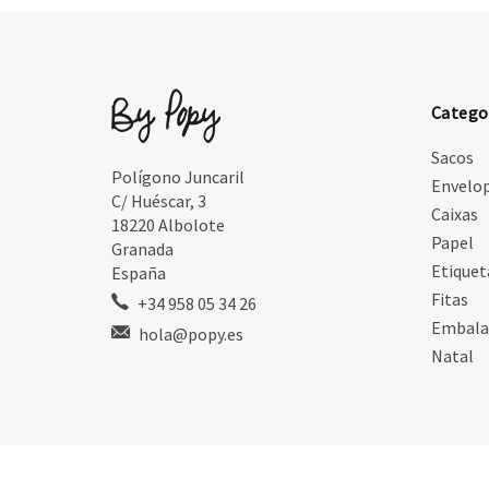
Catego
Sacos
Polígono Juncaril
Envelo
C/ Huéscar, 3
Caixas
18220 Albolote
Papel
Granada
Etiquet
España
Fitas
+34 958 05 34 26
Embal
hola@popy.es
Natal