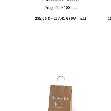
Preço Pack 100 uds.
Price range: 225,06 € t
225,06
€
–
267,41
€
(IVA incl.)
1