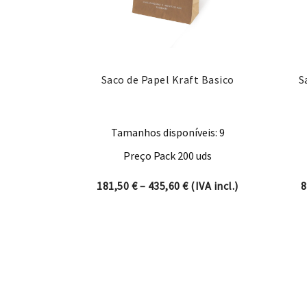
Saco de Papel Kraft Basico
S
Tamanhos disponíveis: 9
Preço Pack 200 uds
Price range: 181,50 € t
181,50
€
–
435,60
€
(IVA incl.)
8