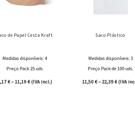
aco de Papel Cesta Kraft
Saco Plástico
Medidas disponíveis: 4
Medidas disponíveis: 3
Preço Pack 25 uds
Preço Pack de 100 uds.
hrough 435,60 €
Price range: 8,17 € through 11,19 €
Price ra
,17
€
–
11,19
€
(IVA incl.)
11,50
€
–
22,39
€
(IVA incl