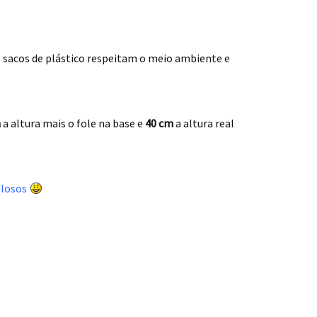
es sacos de plástico respeitam o meio ambiente e
m
a altura mais o fole na base e
40 cm
a altura real
bulosos