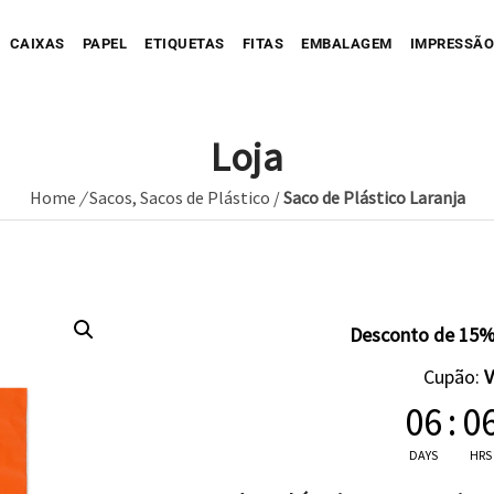
CAIXAS
PAPEL
ETIQUETAS
FITAS
EMBALAGEM
IMPRESSÃO
Loja
Home
/
Sacos
,
Sacos de Plástico
/
Saco de Plástico Laranja
Sua Caixa Impressa
Sua Etiqueta Impressa
Caixa Recortada
Sua Fita Adesiva Impres
Etiqueta A
Saco de Papel
Caixa Envio impressa
Etiqueta C
ope Impresso
Saco de Tecido
Sua Fita Impressa
Caixa com Faixa
Etiqueta C
Desconto de 15%
Saco de Plastico
Caixa Full Color
Cupão:
Seu Papel Impresso
06
:
0
DAYS
HRS