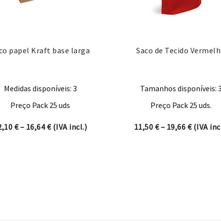
co papel Kraft base larga
Saco de Tecido Vermel
Medidas disponíveis: 3
Tamanhos disponíveis: 
Preço Pack 25 uds
Preço Pack 25 uds.
ugh 22,39 €
Price range: 12,10 € through 16,64 €
Price ra
2,10
€
–
16,64
€
(IVA incl.)
11,50
€
–
19,66
€
(IVA incl