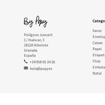
Catego
Sacos
Polígono Juncaril
Envelo
C/ Huéscar, 3
Caixas
18220 Albolote
Papel
Granada
Etiquet
España
Fitas
+34 958 05 34 26
Embal
hola@popy.es
Natal