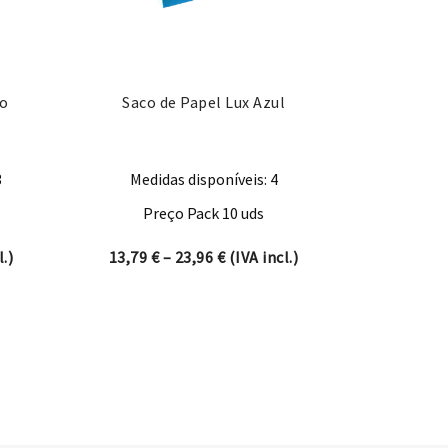
ho
Saco de Papel Lux Azul
3
Medidas disponíveis: 4
Preço Pack 10 uds
nge: 11,50 € through 19,66 €
Price range: 13,79 € through 23
.)
13,79
€
–
23,96
€
(IVA incl.)