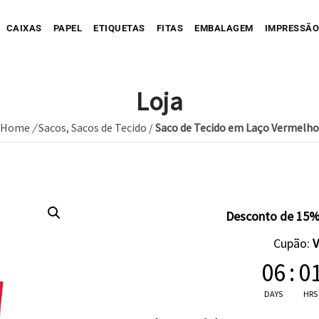
CAIXAS
PAPEL
ETIQUETAS
FITAS
EMBALAGEM
IMPRESSÃO
Loja
Home
/
Sacos
,
Sacos de Tecido
/
Saco de Tecido em Laço Vermelho
Sua Caixa Impressa
Sua Etiqueta Impressa
Caixa Recortada
Sua Fita Adesiva Impres
Etiqueta A
Saco de Papel
Caixa Envio impressa
Etiqueta C
ope Impresso
Saco de Tecido
Sua Fita Impressa
Caixa com Faixa
Etiqueta C
Desconto de 15%
Saco de Plastico
Caixa Full Color
Cupão:
Seu Papel Impresso
06
:
0
DAYS
HRS