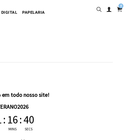
0
 DIGITAL
PAPELARIA
sa
desiva
olgante
artão
 em todo nosso site!
VERANO2026
1
:
16
:
39
MINS
SECS