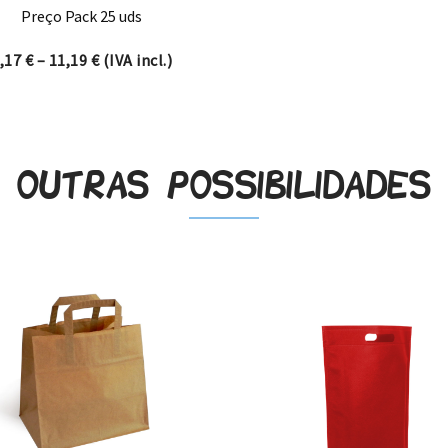
Preço Pack 25 uds
Price range: 8,17 € through 11,19 €
,17
€
–
11,19
€
(IVA incl.)
Outras possibilidades