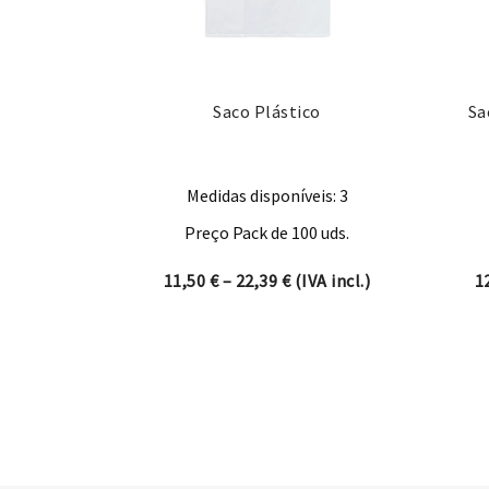
Saco Plástico
Sa
Medidas disponíveis: 3
Preço Pack de 100 uds.
Price range: 11,50 € thro
11,50
€
–
22,39
€
(IVA incl.)
1