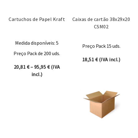
Cartuchos de Papel Kraft
Caixas de cartão 38x29x20
CSM02
Medida disponíveis: 5
Preço Pack 15 uds.
Preço Pack de 200 uds.
18,51
€
(IVA incl.)
Price range: 20,81 € through 95,95 €
20,81
€
–
95,95
€
(IVA
incl.)