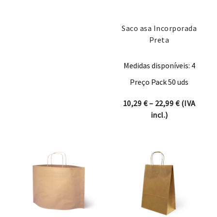
Saco asa Incorporada
Preta
Medidas disponíveis: 4
Preço Pack 50 uds
Price rang
10,29
€
–
22,99
€
(IVA
incl.)