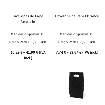
Envelopes de Papel
Envelope de Papel Branco
Amarelo
Medidas disponíveis: 6
Medidas disponíveis: 6
Preço Pack 100/250 uds.
Preço Pack 100/200 uds.
Price range: 10,29 € through 41,99 €
Price range: 7
10,29
€
–
41,99
€
(IVA
7,74
€
–
33,64
€
(IVA incl.)
incl.)