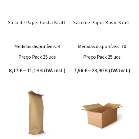
Saco de Papel Cesta Kraft
Saco de Papel Basic Kraft
Medidas disponíveis: 4
Medidas disponíveis: 10
Preço Pack 25 uds
Preço Pack 25 uds
Price range: 8,17 € through 11,19 €
Price range: 7
8,17
€
–
11,19
€
(IVA incl.)
7,56
€
–
23,90
€
(IVA incl.)