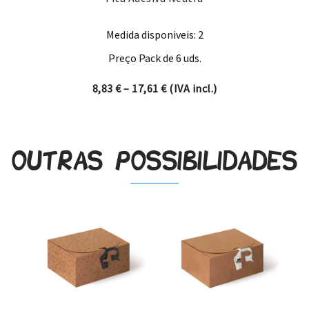
Medida disponiveis: 2
Preço Pack de 6 uds.
Price range: 8,83 € through 
8,83
€
–
17,61
€
(IVA incl.)
Outras possibilidades