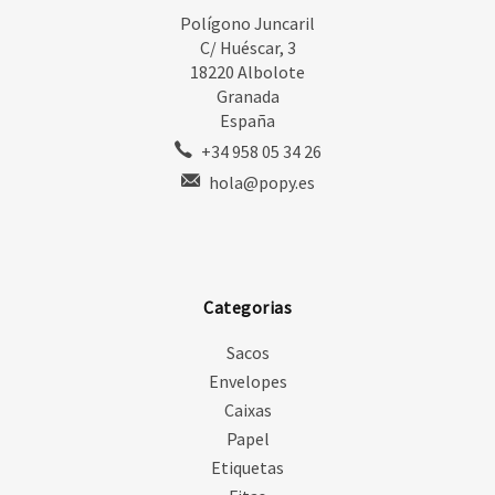
Polígono Juncaril
C/ Huéscar, 3
18220 Albolote
Granada
España
+34 958 05 34 26
hola@popy.es
Categorias
Sacos
Envelopes
Caixas
Papel
Etiquetas