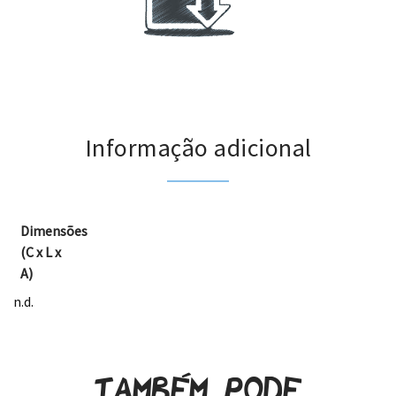
.
Informação adicional
Dimensões
(C x L x
A)
n.d.
Também pode