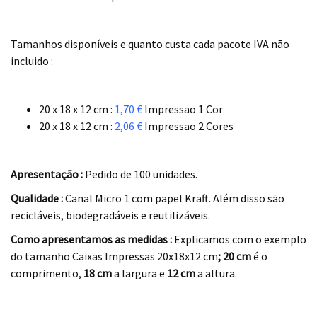
.
Tamanhos disponíveis e quanto custa cada pacote IVA não
incluido :
.
20 x 18 x 12 cm :
1,70 €
Impressao 1 Cor
20 x 18 x 12 cm :
2,06 €
Impressao 2 Cores
.
Apresentação :
Pedido de 100 unidades.
Qualidade :
Canal Micro 1 com papel Kraft. Além disso são
recicláveis, biodegradáveis e reutilizáveis.
Como apresentamos as medidas :
Explicamos com o exemplo
do tamanho Caixas Impressas 20x18x12 cm
; 20 cm
é o
comprimento,
18 cm
a largura e
12 cm
a altura.
.