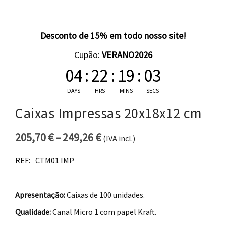
Desconto de 15% em todo nosso site!
Cupão:
VERANO2026
04
:
22
:
19
:
02
DAYS
HRS
MINS
SECS
Caixas Impressas 20x18x12 cm
205,70
€
–
249,26
€
(IVA incl.)
Price range: 205,70 € thro
REF:
CTM01 IMP
Apresentação:
Caixas de 100 unidades.
Qualidade:
Canal Micro 1 com papel Kraft.