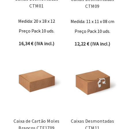
CTM01
CTM09
Medida: 20 x 18 x 12
Medida: 11 x 11 x 08 cm
Preço Pack 10 uds.
Preço Pack 10 uds.
16,34
€
(IVA incl.)
12,22
€
(IVA incl.)
Caixa de Cartão Moles
Caixas Desmontadas
Brancos CTF1709
CTM11