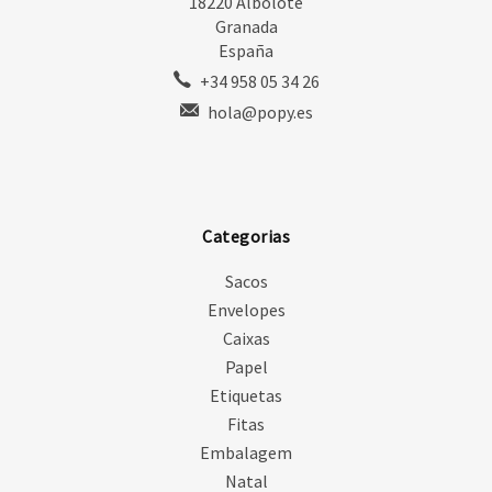
18220 Albolote
Granada
España
+34 958 05 34 26
hola@popy.es
Categorias
Sacos
Envelopes
Caixas
Papel
Etiquetas
Fitas
Embalagem
Natal