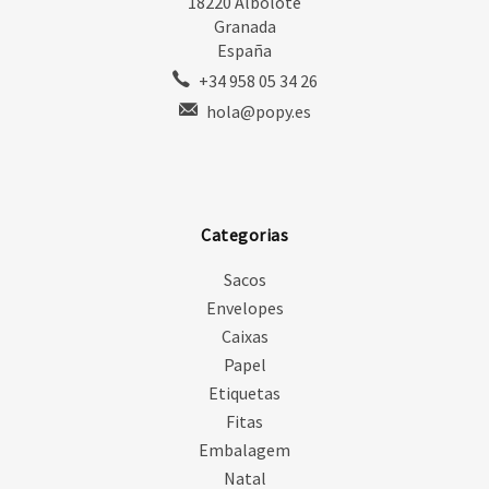
18220 Albolote
Granada
España
+34 958 05 34 26
hola@popy.es
Categorias
Sacos
Envelopes
Caixas
Papel
Etiquetas
Fitas
Embalagem
Natal