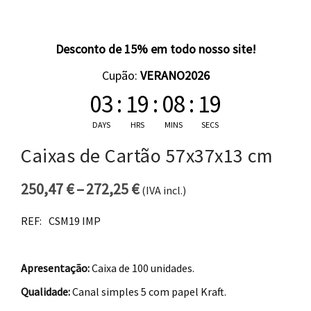
Desconto de 15% em todo nosso site!
Cupão:
VERANO2026
03
:
19
:
08
:
18
DAYS
HRS
MINS
SECS
Caixas de Cartão 57x37x13 cm
250,47
€
–
272,25
€
(IVA incl.)
Price range: 250,47 € thro
REF:
CSM19 IMP
Apresentação:
Caixa de 100 unidades.
Qualidade:
Canal simples 5 com papel Kraft.