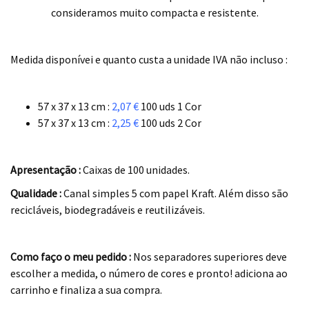
consideramos muito compacta e resistente.
.
Medida disponívei e quanto custa a unidade IVA
não
incluso :
.
57 x 37 x 13 cm :
2,07 €
100 uds 1 Cor
57 x 37 x 13 cm :
2,25 €
100 uds 2 Cor
.
Apresentação :
Caixas de 100 unidades.
Qualidade :
Canal simples 5 com papel Kraft. Além disso são
recicláveis, biodegradáveis e reutilizáveis.
.
Como faço o meu pedido :
Nos separadores superiores deve
escolher a medida, o número de cores e pronto! adiciona ao
carrinho e finaliza a sua compra.