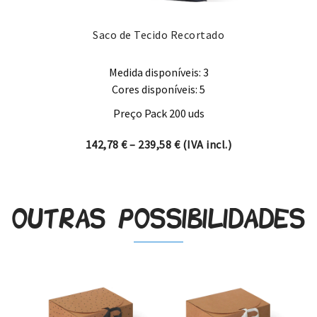
Saco de Tecido Recortado
Medida disponíveis: 3
Cores disponíveis: 5
Preço Pack 200 uds
Price range: 142,78 € thro
142,78
€
–
239,58
€
(IVA incl.)
Outras possibilidades