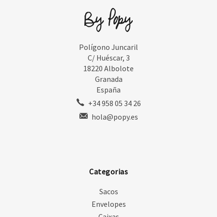
Polígono Juncaril
C/ Huéscar, 3
18220 Albolote
Granada
España
+34 958 05 34 26
hola@popy.es
Categorias
Sacos
Envelopes
Caixas