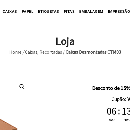
CAIXAS
PAPEL
ETIQUETAS
FITAS
EMBALAGEM
IMPRESSÃO
Loja
Home
/
Caixas
,
Recortadas
/
Caixas Desmontadas CTM03
Sua Caixa Impressa
Sua Etiqueta Impressa
Caixa Recortada
Sua Fita Adesiva Impres
Etiqueta A
Saco de Papel
Caixa Envio impressa
Etiqueta C
ope Impresso
Saco de Tecido
Sua Fita Impressa
Caixa com Faixa
Etiqueta C
Desconto de 15%
Saco de Plastico
Caixa Full Color
Cupão:
Seu Papel Impresso
06
:
1
DAYS
HRS