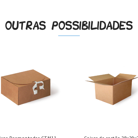
Outras possibilidades
ixas Desmontadas CTM11
Caixas de cartão 38x29x