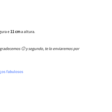
gura e
11 cm
a altura.
agradecemos 🙂 y segundo, te lo enviaremos por
eços fabulosos