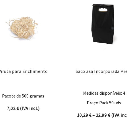
Viruta para Enchimento
Saco asa Incorporada Pr
Medidas disponíveis: 4
Pacote de 500 gramas
Preço Pack 50 uds
7,02
€
(IVA incl.)
Price ra
10,29
€
–
22,99
€
(IVA incl