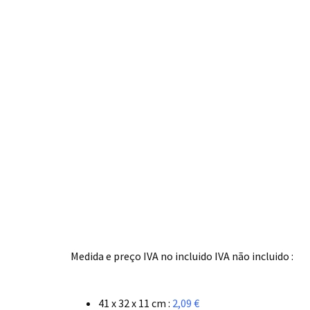
.
Medida e preço IVA no incluido IVA não incluido :
.
41 x 32 x 11 cm :
2,09 €