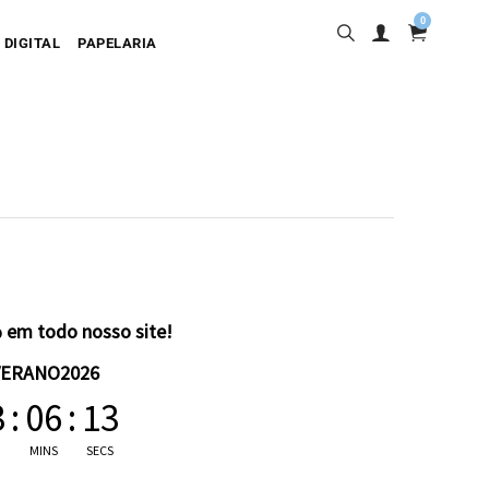
0
 DIGITAL
PAPELARIA
sa
desiva
olgante
artão
 em todo nosso site!
VERANO2026
3
:
06
:
12
MINS
SECS