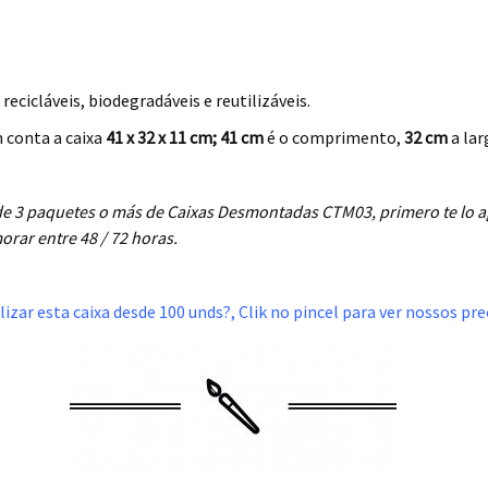
ecicláveis, biodegradáveis e reutilizáveis.
conta a caixa
41 x 32 x 11 cm; 41 cm
é o comprimento,
32 cm
a lar
 de 3 paquetes o más de Caixas Desmontadas CTM03, primero te lo 
rar entre 48 / 72 horas.
izar esta caixa desde 100 unds?, Clik no pincel para ver nossos pr