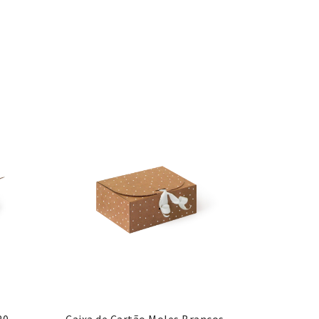
20
Caixa de Cartão Moles Brancos