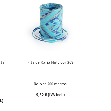
eta
Fita de Rafia Multicôr 308
Rolo de 200 metros.
9,32
€
(IVA incl.)
nge: 10,29 € through 22,99 €
.)