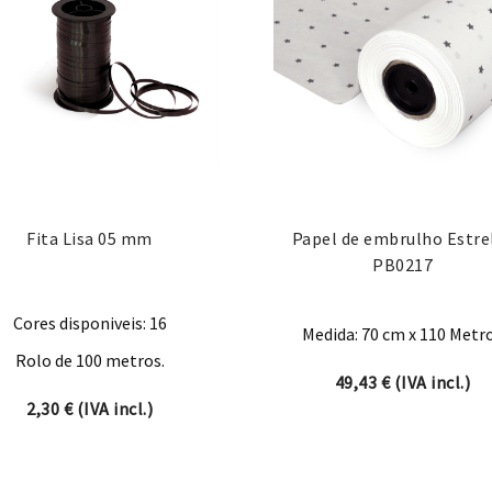
Fita Lisa 05 mm
Papel de embrulho Estre
PB0217
Cores disponiveis: 16
Medida: 70 cm x 110 Metr
Rolo de 100 metros.
49,43
€
(IVA incl.)
ugh 19,66 €
2,30
€
(IVA incl.)