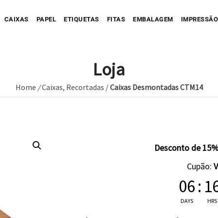
CAIXAS
PAPEL
ETIQUETAS
FITAS
EMBALAGEM
IMPRESSÃO
Loja
Home
/
Caixas
,
Recortadas
/
Caixas Desmontadas CTM14
Sua Caixa Impressa
Sua Etiqueta Impressa
Caixa Recortada
Sua Fita Adesiva Impres
Etiqueta A
Saco de Papel
Caixa Envio impressa
Etiqueta C
ope Impresso
Saco de Tecido
Sua Fita Impressa
Caixa com Faixa
Etiqueta C
Desconto de 15%
Saco de Plastico
Caixa Full Color
Cupão:
Seu Papel Impresso
06
:
1
DAYS
HRS