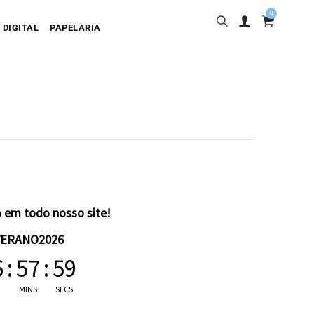
0
 DIGITAL
PAPELARIA
sa
desiva
olgante
artão
 em todo nosso site!
VERANO2026
6
:
57
:
58
MINS
SECS