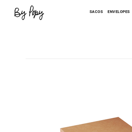
SACOS
ENVELOPES
Seu Saco Impresso
Seu Envel