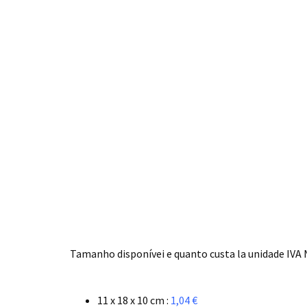
.
Tamanho disponívei e quanto custa la unidade IVA N
.
11 x 18 x 10 cm :
1,04 €