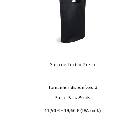
Saco de Tecido Preto
Tamanhos disponíveis: 3
Preço Pack 25 uds.
Price range: 11,50 € thro
11,50
€
–
19,66
€
(IVA incl.)