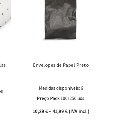
las
Envelopes de Papel Preto
Medidas disponíveis: 6
os
Preço Pack 100/250 uds.
Price range: 10,29 € through 41
10,29
€
–
41,99
€
(IVA incl.)