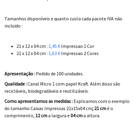
.
Tamanhos disponíveis e quanto custa cada pacote IVA não
incluido :
.
21 x 12 x 04 cm :
1,45 €
Impressao 1 Cor
21 x 12 x 04 cm :
1,63 €
Impressao 2 Cores
.
Apresentação :
Pedido de 100 unidades.
Qualidade :
Canal Micro 1 com papel Kraft. Além disso são
recicláveis, biodegradáveis e reutilizáveis.
Como apresentamos as medidas :
Explicamos com o exemplo
do tamanho Caixas Impressas 21x15x04 cm
; 21 cm
é o
comprimento,
12 cm
a largura e
04 cm
a altura.
.