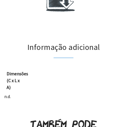
.
Informação adicional
Dimensões
(C x L x
A)
n.d.
Também pode