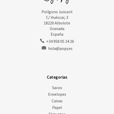
Polígono Juncaril
C/ Huéscar, 3
18220 Albolote
Granada
España
+34 958 05 34 26
hola@popy.es
Categorias
Sacos
Envelopes
Caixas
Papel