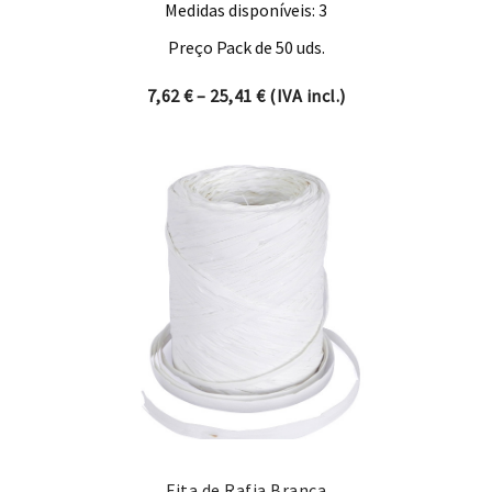
Medidas disponíveis: 3
Preço Pack de 50 uds.
Price range: 7,62 € through 
7,62
€
–
25,41
€
(IVA incl.)
Fita de Rafia Branca