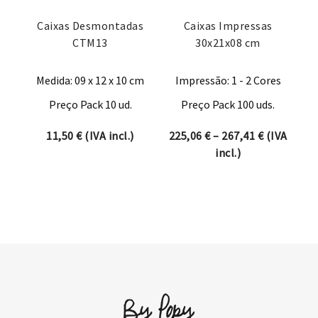
Caixas Desmontadas
Caixas Impressas
CTM13
30x21x08 cm
Medida: 09 x 12 x 10 cm
Impressão: 1 - 2 Cores
Preço Pack 10 ud.
Preço Pack 100 uds.
Price rang
11,50
€
(IVA incl.)
225,06
€
–
267,41
€
(IVA
incl.)