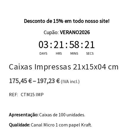
Desconto de 15% em todo nosso site!
Cupão:
VERANO2026
03
:
21
:
58
:
21
DAYS
HRS
MINS
SECS
Caixas Impressas 21x15x04 cm
175,45
€
–
197,23
€
(IVA incl.)
Price range: 175,45 € thro
REF:
CTM15 IMP
Apresentação:
Caixas de 100 unidades.
Qualidade:
Canal Micro 1 com papel Kraft.